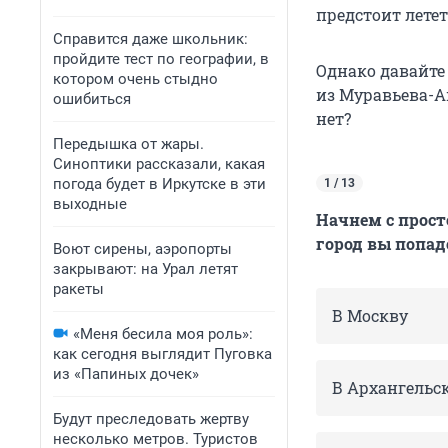
предстоит лете
Справится даже школьник:
пройдите тест по географии, в
Однако давайте
котором очень стыдно
из Муравьева-А
ошибиться
нет?
Передышка от жары.
Синоптики рассказали, какая
погода будет в Иркутске в эти
1 / 13
выходные
Начнем с прост
город вы попад
Воют сирены, аэропорты
закрывают: на Урал летят
ракеты
В Москву
«Меня бесила моя роль»:
как сегодня выглядит Пуговка
из «Папиных дочек»
В Архангельс
Будут преследовать жертву
несколько метров. Туристов