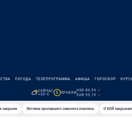
СТВА
ПОГОДА
ТЕЛЕПРОГРАММА
АФИША
ГОРОСКОП
КУРС
USD 80,93
СЕЙЧАС
5
ПРОБКИ
+30°C
EUR 93,19
е закрыли
Летчики пропавшего самолета спаслись
О`КЕЙ закрывает
Т