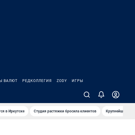
Ы ВАЛЮТ
РЕДКОЛЛЕГИЯ
ZODY
ИГРЫ
ся в Иркутске
Студия растяжки бросила клиентов
Крупнейшие про