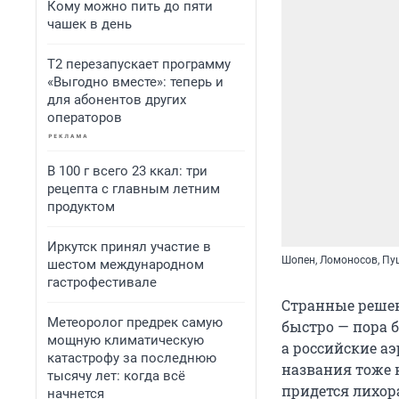
Кому можно пить до пяти
чашек в день
Т2 перезапускает программу
«Выгодно вместе»: теперь и
для абонентов других
операторов
В 100 г всего 23 ккал: три
рецепта с главным летним
продуктом
Иркутск принял участие в
Шопен, Ломоносов, Пу
шестом международном
гастрофестивале
Странные реше
Метеоролог предрек самую
быстро — пора 
мощную климатическую
а российские а
катастрофу за последнюю
названия тоже н
тысячу лет: когда всё
придется лихор
начнется