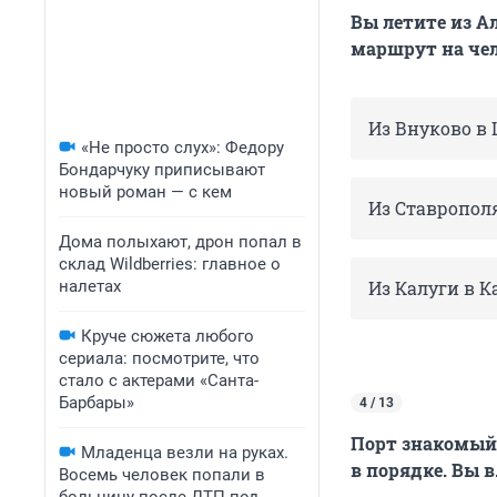
Вы летите из А
маршрут на че
Из Внуково в
«Не просто слух»: Федору
Бондарчуку приписывают
новый роман — с кем
Из Ставропол
Дома полыхают, дрон попал в
склад Wildberries: главное о
налетах
Из Калуги в 
Круче сюжета любого
сериала: посмотрите, что
стало с актерами «Санта-
Барбары»
4 / 13
Порт знакомый,
Младенца везли на руках.
в порядке. Вы в.
Восемь человек попали в