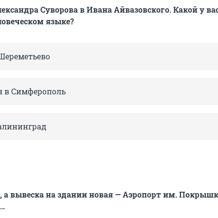
лександра Суворова в Ивана Айвазовского. Какой у ва
ловеческом языке?
 Шереметьево
я в Симферополь
Калининград
 а вывеска на здании новая — Аэропорт им. Покрышк
..