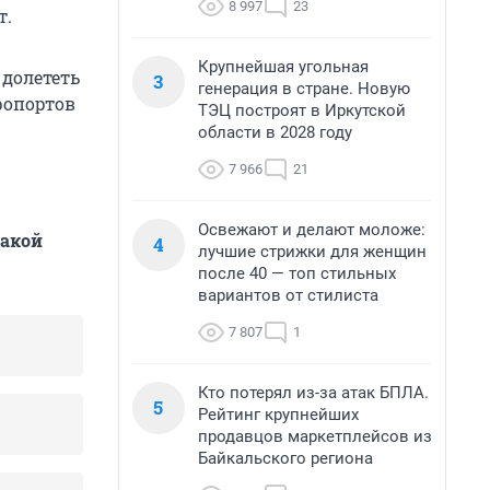
8 997
23
т.
Крупнейшая угольная
 долететь
3
генерация в стране. Новую
ропортов
ТЭЦ построят в Иркутской
области в 2028 году
7 966
21
Освежают и делают моложе:
какой
4
лучшие стрижки для женщин
после 40 — топ стильных
вариантов от стилиста
7 807
1
Кто потерял из-за атак БПЛА.
5
Рейтинг крупнейших
продавцов маркетплейсов из
Байкальского региона