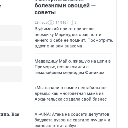
болезнями овощей —
с
советы
23 часа
14 916
5
В уфимский приют привезли
пермячку Марину, которая почти
ничего о себе не помнит. Посмотрите,
вдруг она вам знакома
Медведицу Майю, жившую на цепи в
Приморье, познакомили с
гималайским медведем Фиником
«Мы начали в самое нестабильное
время»: как многодетная мама из
Архангельска создала свой бизнес
ина. Все
AI-AINA: Атака на соцсети депутатов,
бюджета вузов не хватило лучшим и
сколько стоит арбуз