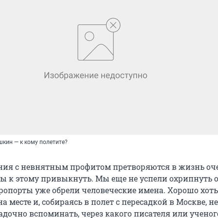
шкин — к кому полетите?
ния с невнятным профитом претворяются в жизнь оч
бы к этому привыкнуть. Мы еще не успели охрипнуть о
эропорты уже обрели человеческие имена. Хорошо хоть
а месте и, собираясь в полет с пересадкой в Москве, не
адочно вспоминать, через какого писателя или ученог