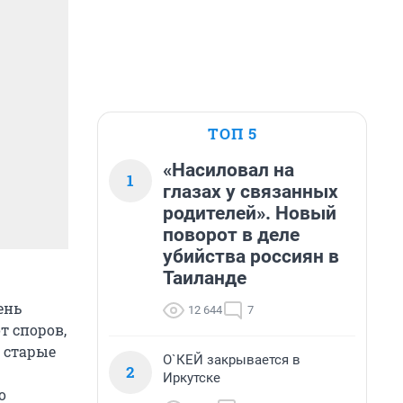
ТОП 5
«Насиловал на
1
глазах у связанных
родителей». Новый
поворот в деле
убийства россиян в
Таиланде
ень
12 644
7
т споров,
 старые
О`КЕЙ закрывается в
2
Иркутске
о