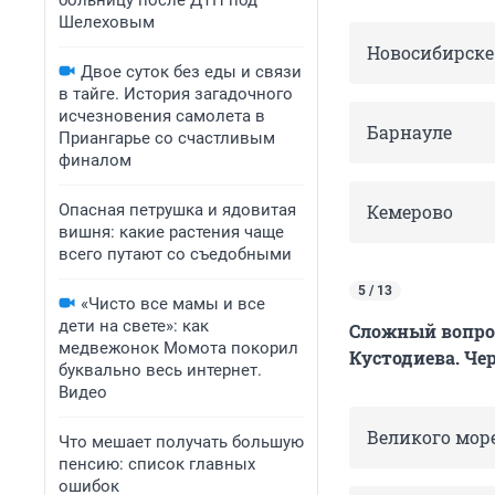
больницу после ДТП под
Шелеховым
Новосибирске
Двое суток без еды и связи
в тайге. История загадочного
исчезновения самолета в
Барнауле
Приангарье со счастливым
финалом
Опасная петрушка и ядовитая
Кемерово
вишня: какие растения чаще
всего путают со съедобными
5 / 13
«Чисто все мамы и все
дети на свете»: как
Сложный вопрос
медвежонок Момота покорил
Кустодиева. Че
буквально весь интернет.
Видео
Великого мор
Что мешает получать большую
пенсию: список главных
ошибок