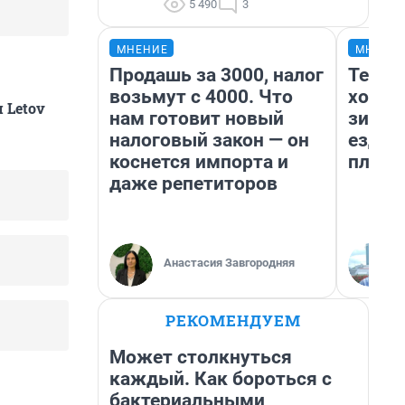
5 490
3
МНЕНИЕ
МНЕНИ
Продашь за 3000, налог
Тепло
возьмут с 4000. Что
холод
 Letov
нам готовит новый
зимой
налоговый закон — он
ездит
коснется импорта и
плюсы
даже репетиторов
Анастасия Завгородняя
РЕКОМЕНДУЕМ
Может столкнуться
каждый. Как бороться с
бактериальными