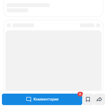
Статистика канала в MAX
Все города сети
Мобильное приложение
Google Play
App Store
Мы в соцсетях
Контактные данные для Роскомнадзора и государственных органов
Сетевое издание «Ирсити.ру» (18+)
Зарегистрировано Федеральной службой по надзору в сфере связи,
информационных технологий и массовых коммуникаций (Роскомнадзор)
Регистрационный номер ЭЛ № ФС 77 – 83655 от 26.07.2022 г.
0
Учредитель: Общество с ограниченной ответственностью "ИНТЕРНЕТ
Комментарии
ТЕХНОЛОГИИ"
Главный редактор: Кузнецова Зоя Валерьевна