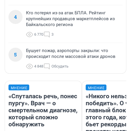
Кто потерял из-за атак БПЛА. Рейтинг
4
крупнейших продавцов маркетплейсов из
Байкальского региона
6 770
3
Бушует пожар, аэропорты закрыли: что
5
происходит после массовой атаки дронов
4 848
Обсудить
МНЕНИЕ
МНЕНИЕ
«Спуталась речь, понес
«Никого нельз
пургу». Врач — о
победить». О ч
смертельном диагнозе,
главный блокб
который сложно
этого года, ко
обнаружить
бьет рекорды 