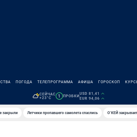
СТВА
ПОГОДА
ТЕЛЕПРОГРАММА
АФИША
ГОРОСКОП
КУРС
USD 81,41
СЕЙЧАС
1
ПРОБКИ
+23°C
EUR 94,06
е закрыли
Летчики пропавшего самолета спаслись
О`КЕЙ закрывает