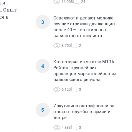
11 008
24
 и
. Опыт
ся в
Освежают и делают моложе:
3
лучшие стрижки для женщин
после 40 — топ стильных
вариантов от стилиста
8 750
2
Кто потерял из-за атак БПЛА.
4
Рейтинг крупнейших
продавцов маркетплейсов из
Байкальского региона
6 120
3
Иркутянина оштрафовали за
5
отказ от службы в армии и
театре
4 883
3