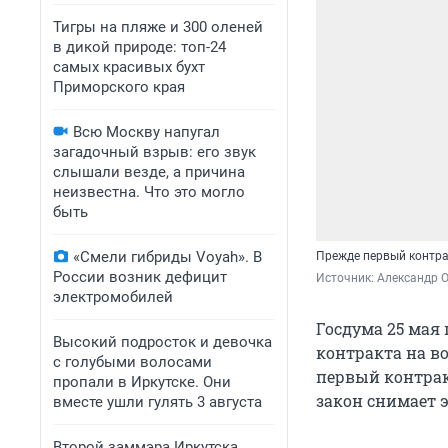
Тигры на пляже и 300 оленей
в дикой природе: топ-24
самых красивых бухт
Приморского края
Всю Москву напугал
загадочный взрыв: его звук
слышали везде, а причина
неизвестна. Что это могло
быть
«Смели гибриды Voyah». В
Прежде первый контра
России возник дефицит
Источник: 
Александр 
электромобилей
Госдума 25 мая
Высокий подросток и девочка
контракта на в
с голубыми волосами
первый контрак
пропали в Иркутске. Они
закон снимает 
вместе ушли гулять 3 августа
Второй заммэра Иркутска