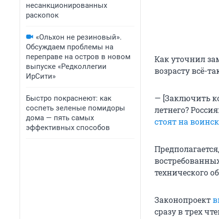
несанкционированных
раскопок
«Ольхон не резиновый».
Обсуждаем проблемы на
переправе на остров в новом
Как уточнил за
выпуске «Редколлегии
возрасту всё-та
ИрСити»
— [Заключить ко
Быстро покраснеют: как
соспеть зеленые помидоры
летнего? Росси
дома — пять самых
стоят на воинск
эффективных способов
Предполагается
востребованных
технического о
Законопроект
в
сразу в трех чт