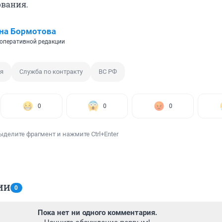
ования.
на Бормотова
оперативной редакции
я
Служба по контракту
ВС РФ
0
0
0
ыделите фрагмент и нажмите Ctrl+Enter
ИИ
0
Пока нет ни одного комментария.