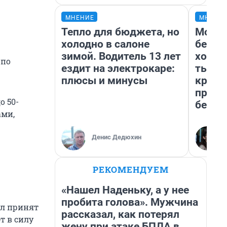
МНЕНИЕ
МНЕНИ
Тепло для бюджета, но
Мой б
холодно в салоне
береж
зимой. Водитель 13 лет
хотел
 по
ездит на электрокаре:
тысяч
плюсы и минусы
креди
приех
о 50-
безоп
ами,
Денис Дедюхин
РЕКОМЕНДУЕМ
«Нашел Наденьку, а у нее
пробита голова». Мужчина
ыл принят
рассказал, как потерял
т в силу
жену при атаке БПЛА в