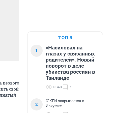
ТОП 5
«Насиловал на
1
глазах у связанных
родителей». Новый
поворот в деле
убийства россиян в
Таиланде
а первого
13 424
7
чить свой
Принятый
О`КЕЙ закрывается в
2
Иркутске