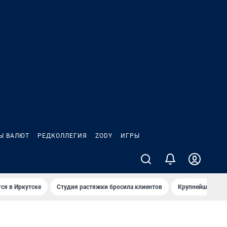
Ы ВАЛЮТ
РЕДКОЛЛЕГИЯ
ZODY
ИГРЫ
ся в Иркутске
Студия растяжки бросила клиентов
Крупнейшие про