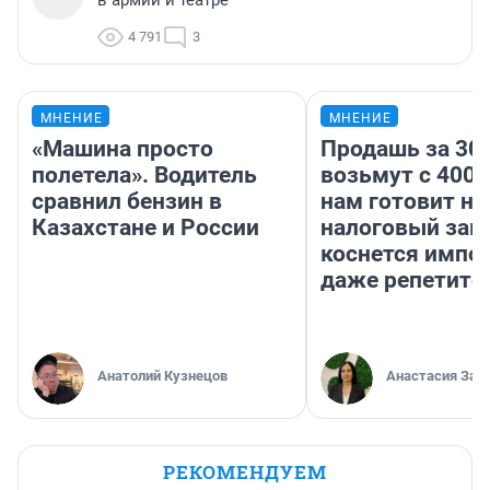
в армии и театре
4 791
3
МНЕНИЕ
МНЕНИЕ
«Машина просто
Продашь за 300
полетела». Водитель
возьмут с 4000
сравнил бензин в
нам готовит н
Казахстане и России
налоговый зако
коснется импор
даже репетито
Анатолий Кузнецов
Анастасия Зав
РЕКОМЕНДУЕМ