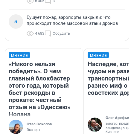
6 405
3
Бушует пожар, аэропорты закрыли: что
5
происходит после массовой атаки дронов
4 683
Обсудить
МНЕНИЕ
МНЕНИЕ
«Никого нельзя
Наследие, кото
победить». О чем
чудом не разва
главный блокбастер
транспортный 
этого года, который
разнес миф о 
бьет рекорды в
советских доро
прокате: честный
отзыв на «Одиссею»
Нолана
Олег Арефьев
Блогер, предпри
Стас Соколов
владелец в тра
Эксперт
бизнесе