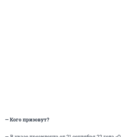
— Кого призовут?
— В указе президента от 21 сентября 22 года «О