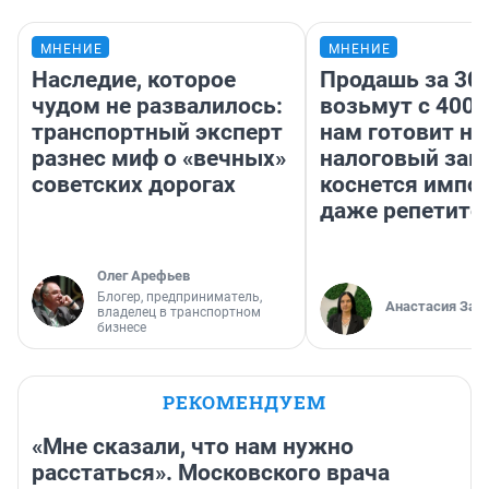
МНЕНИЕ
МНЕНИЕ
Наследие, которое
Продашь за 300
чудом не развалилось:
возьмут с 4000
транспортный эксперт
нам готовит н
разнес миф о «вечных»
налоговый зако
советских дорогах
коснется импор
даже репетито
Олег Арефьев
Блогер, предприниматель,
Анастасия Зав
владелец в транспортном
бизнесе
РЕКОМЕНДУЕМ
«Мне сказали, что нам нужно
расстаться». Московского врача