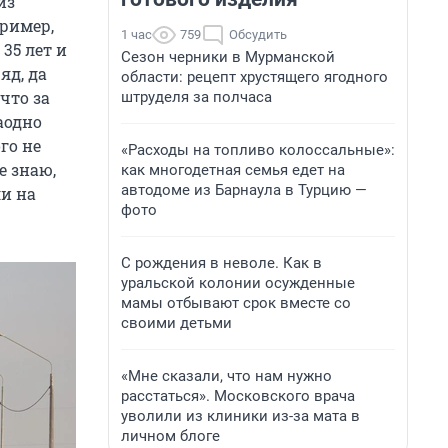
из
пример,
1 час
759
Обсудить
35 лет и
Сезон черники в Мурманской
яд, да
области: рецепт хрустящего ягодного
что за
штруделя за полчаса
аодно
го не
«Расходы на топливо колоссальные»:
е знаю,
как многодетная семья едет на
автодоме из Барнаула в Турцию —
ли на
фото
С рождения в неволе. Как в
уральской колонии осужденные
мамы отбывают срок вместе со
своими детьми
«Мне сказали, что нам нужно
расстаться». Московского врача
уволили из клиники из-за мата в
личном блоге