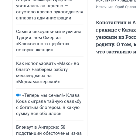
Константин и Андрей 
уволилась за неделю —
Источник: 
Юрий Орлов
опустело кресло руководителя
аппарата администрации
Константин и А
границе с Каза
Самый сексуальный мужчина
уезжали из Рос
Турции: чем Омер из
«Клюквенного щербета»
родину. О том,
покорил женщин
что заставило 
Как использовать «Макс» во
благо? Разберем работу
мессенджера на
«Медиамастерской»
«Теперь мы семья!» Клава
Кока сыграла тайную свадьбу
с богатым блогером. В какую
сумму всё обошлось
Блэкаут в Ангарске: 58
подстанций обесточены из-за