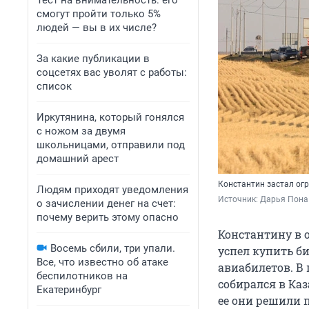
Тест на внимательность: его
смогут пройти только 5%
людей — вы в их числе?
За какие публикации в
соцсетях вас уволят с работы:
список
Иркутянина, который гонялся
с ножом за двумя
школьницами, отправили под
домашний арест
Константин застал ог
Людям приходят уведомления
Источник: 
Дарья Пона 
о зачислении денег на счет:
почему верить этому опасно
Константину в 
Восемь сбили, три упали.
успел купить би
Все, что известно об атаке
авиабилетов. В
беспилотников на
собирался в Каз
Екатеринбург
ее они решили 