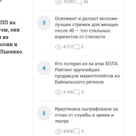
е
10 951
24
Освежают и делают моложе:
3
КПП на
лучшие стрижки для женщин
гом, они
после 40 — топ стильных
я на
вариантов от стилиста
оссии и
8 717
2
 Лысенко.
Кто потерял из-за атак БПЛА.
4
Рейтинг крупнейших
продавцов маркетплейсов из
Байкальского региона
6 105
3
Иркутянина оштрафовали за
5
отказ от службы в армии и
театре
4 878
3