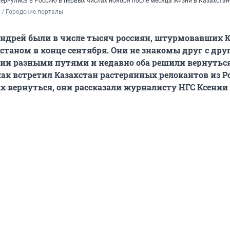
вернулись в Россию в первых числах ноября после месяца жизни в Казахстан
 / Городские порталы
ндрей были в числе тысяч россиян, штурмовавших 
хстаном в конце сентября. Они не знакомы друг с дру
сии разными путями и недавно оба решили вернутьс
 как встретил Казахстан растерянных релокантов из Р
их вернуться,
они рассказали журналисту НГС Ксении