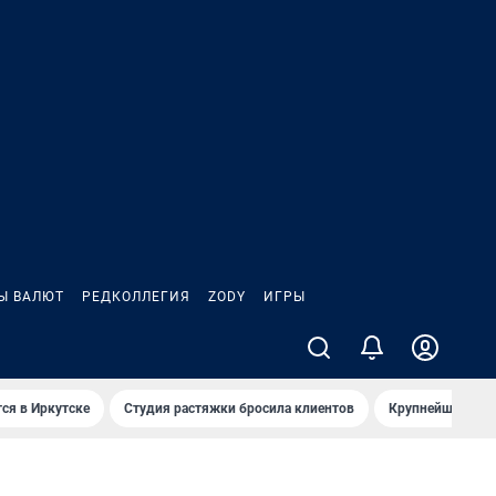
Ы ВАЛЮТ
РЕДКОЛЛЕГИЯ
ZODY
ИГРЫ
ся в Иркутске
Студия растяжки бросила клиентов
Крупнейшие про