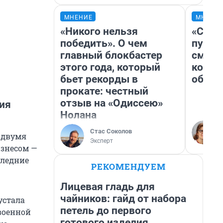
МНЕНИЕ
МНЕНИ
«Никого нельзя
«Спут
победить». О чем
пургу»
главный блокбастер
смерт
этого года, который
котор
бьет рекорды в
обнар
прокате: честный
отзыв на «Одиссею»
рия
Нолана
Стас Соколов
и двумя
Эксперт
изнесом —
следние
РЕКОМЕНДУЕМ
Лицевая гладь для
чайников: гайд от набора
устала
петель до первого
 военной
готового изделия