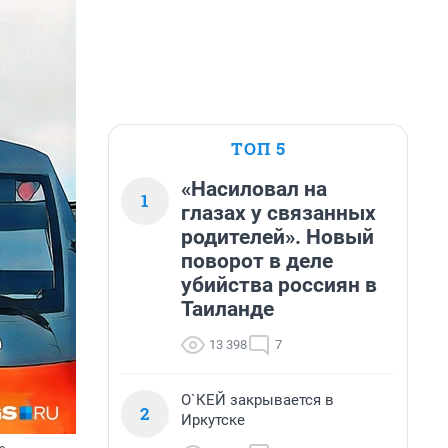
ТОП 5
«Насиловал на
1
глазах у связанных
родителей». Новый
поворот в деле
убийства россиян в
Таиланде
13 398
7
О`КЕЙ закрывается в
2
Иркутске