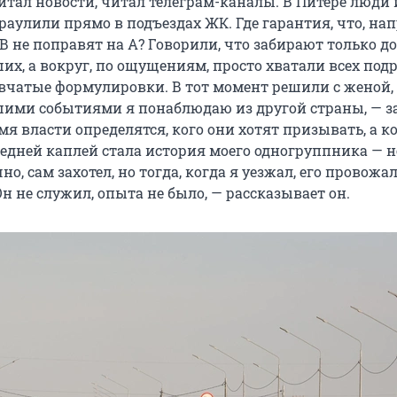
итал новости, читал телеграм-каналы. В Питере люди 
раулили прямо в подъездах ЖК. Где гарантия, что, на
 не поправят на А? Говорили, что забирают только до 
х, а вокруг, по ощущениям, просто хватали всех подр
вчатые формулировки. В тот момент решили с женой, 
ими событиями я понаблюдаю из другой страны, — з
емя власти определятся, кого они хотят призывать, а ко
ледней каплей стала история моего одногруппника — н
но, сам захотел, но тогда, когда я уезжал, его провожа
 не служил, опыта не было, — рассказывает он.