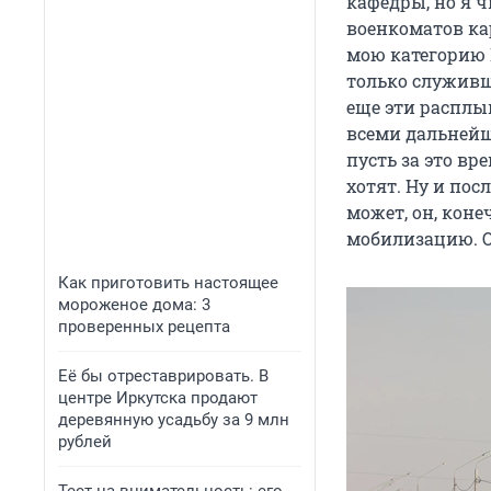
кафедры, но я ч
военкоматов ка
мою категорию В
только служивши
еще эти расплы
всеми дальнейш
пусть за это вр
хотят. Ну и пос
может, он, конеч
мобилизацию. Он
Как приготовить настоящее
мороженое дома: 3
проверенных рецепта
Её бы отреставрировать. В
центре Иркутска продают
деревянную усадьбу за 9 млн
рублей