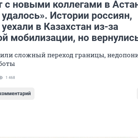
т с новыми коллегами в Аста
 удалось». Истории россиян,
уехали в Казахстан из-за
ой мобилизации, но вернулис
жили сложный переход границы, недопон
аботы
1 468
 комментарий