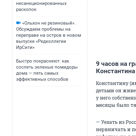
несанкционированных
раскопок
«Ольхон не резиновый».
Обсуждаем проблемы на
переправе на остров в новом
выпуске «Редколлегии
ИрСити»
Быстро покраснеют: как
9 часов на г
соспеть зеленые помидоры
Константина
дома — пять самых
эффективных способов
Константину (им
детьми он живе
у него собствен
месяцы было тя
— Уехать из Рос
нервничать и пе