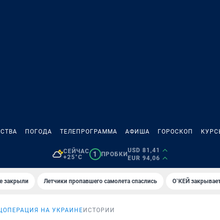
СТВА
ПОГОДА
ТЕЛЕПРОГРАММА
АФИША
ГОРОСКОП
КУРС
USD 81,41
СЕЙЧАС
1
ПРОБКИ
+25°C
EUR 94,06
е закрыли
Летчики пропавшего самолета спаслись
О`КЕЙ закрывает
ЦОПЕРАЦИЯ НА УКРАИНЕ
ИСТОРИИ