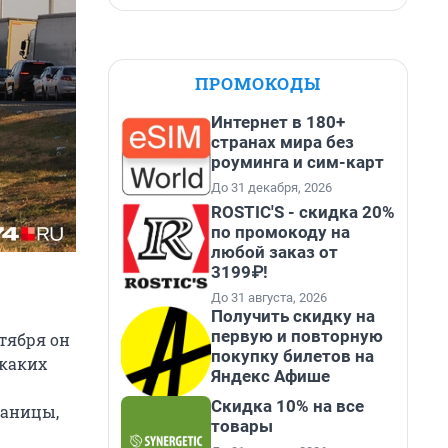
ПРОМОКОДЫ
Интернет в 180+
странах мира без
роуминга и сим-карт
До 31 декабря, 2026
ROSTIC'S - скидка 20%
по промокоду на
любой заказ от
3199₽!
До 31 августа, 2026
Получить скидку на
первую и повторную
тября он
покупку билетов на
икаких
Яндекс Афише
Скидка 10% на все
раницы,
товары