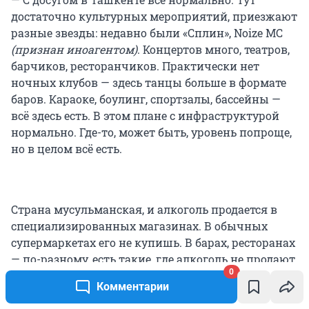
достаточно культурных мероприятий, приезжают
разные звезды: недавно были «Сплин», Noize MC
(признан иноагентом)
. Концертов много, театров,
барчиков, ресторанчиков. Практически нет
ночных клубов — здесь танцы больше в формате
баров. Караоке, боулинг, спортзалы, бассейны —
всё здесь есть. В этом плане с инфраструктурой
нормально. Где-то, может быть, уровень попроще,
но в целом всё есть.
Страна мусульманская, и алкоголь продается в
специализированных магазинах. В обычных
супермаркетах его не купишь. В барах, ресторанах
— по-разному, есть такие, где алкоголь не продают.
0
Комментарии
По поводу ислама именно в Ташкенте каких-то