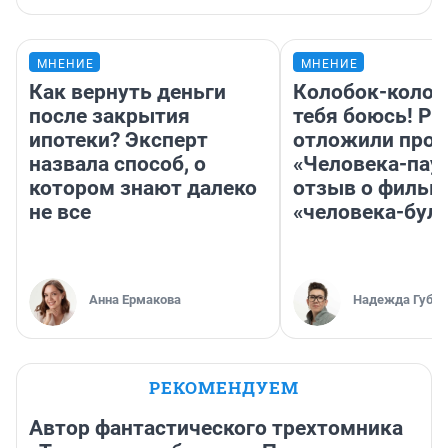
МНЕНИЕ
МНЕНИЕ
Как вернуть деньги
Колобок-колобо
после закрытия
тебя боюсь! Ра
ипотеки? Эксперт
отложили прок
назвала способ, о
«Человека-пау
котором знают далеко
отзыв о фильм
не все
«человека-бул
Анна Ермакова
Надежда Губар
РЕКОМЕНДУЕМ
Автор фантастического трехтомника