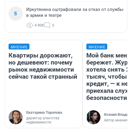
Иркутянина оштрафовали за отказ от службы
5
в армии и театре
4 908
3
МНЕНИЕ
МНЕНИЕ
Квартиры дорожают,
Мой банк меня
но дешевеют: почему
бережет. Журн
рынок недвижимости
хотела снять 2
сейчас такой странный
тысяч, чтобы п
кредит, — к не
приехала служ
безопасности
Екатерина Торопова
Ксения Владим
директор агентства
Автор мнения
недвижимости