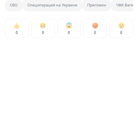
СВО
Спецоперация на Украине
Пригожин
ЧВК Вагнер
0
0
0
0
0