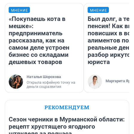
МНЕНИЕ
МНЕНИЕ
«Покупаешь кота в
Был долг, а те
мешке»:
пенсия! Как вм
предприниматель
повисших в во
рассказала, как на
алиментов пол
самом деле устроен
реальные день
бизнес со складами
разбор иркутск
дешевых товаров
юриста
Наталья Шорохова
Маргарита Яро
Открыла кофейную точку на
деньги соцразвития
РЕКОМЕНДУЕМ
Сезон черники в Мурманской области:
рецепт хрустящего ягодного
штруделя за полчаса