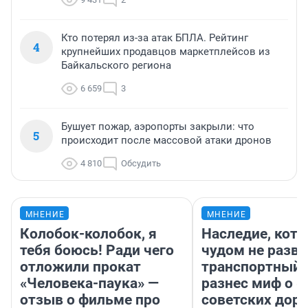
Кто потерял из-за атак БПЛА. Рейтинг
4
крупнейших продавцов маркетплейсов из
Байкальского региона
6 659
3
Бушует пожар, аэропорты закрыли: что
5
происходит после массовой атаки дронов
4 810
Обсудить
МНЕНИЕ
МНЕНИЕ
Колобок-колобок, я
Наследие, кото
тебя боюсь! Ради чего
чудом не разва
отложили прокат
транспортный 
«Человека-паука» —
разнес миф о 
отзыв о фильме про
советских доро