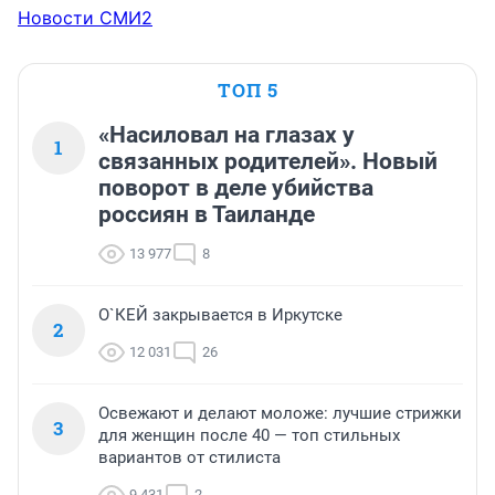
Новости СМИ2
ТОП 5
«Насиловал на глазах у
1
связанных родителей». Новый
поворот в деле убийства
россиян в Таиланде
13 977
8
О`КЕЙ закрывается в Иркутске
2
12 031
26
Освежают и делают моложе: лучшие стрижки
3
для женщин после 40 — топ стильных
вариантов от стилиста
9 431
2