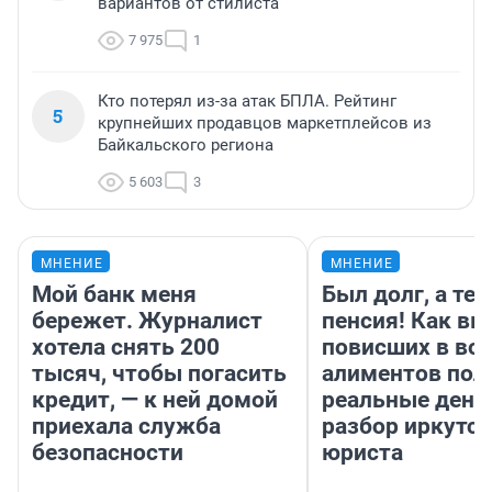
вариантов от стилиста
7 975
1
Кто потерял из-за атак БПЛА. Рейтинг
5
крупнейших продавцов маркетплейсов из
Байкальского региона
5 603
3
МНЕНИЕ
МНЕНИЕ
Мой банк меня
Был долг, а те
бережет. Журналист
пенсия! Как вм
хотела снять 200
повисших в во
тысяч, чтобы погасить
алиментов пол
кредит, — к ней домой
реальные день
приехала служба
разбор иркутск
безопасности
юриста