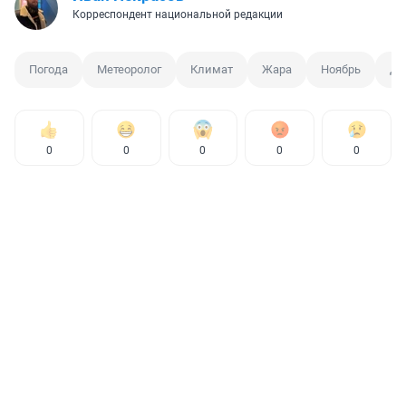
Корреспондент национальной редакции
Погода
Метеоролог
Климат
Жара
Ноябрь
Де
0
0
0
0
0