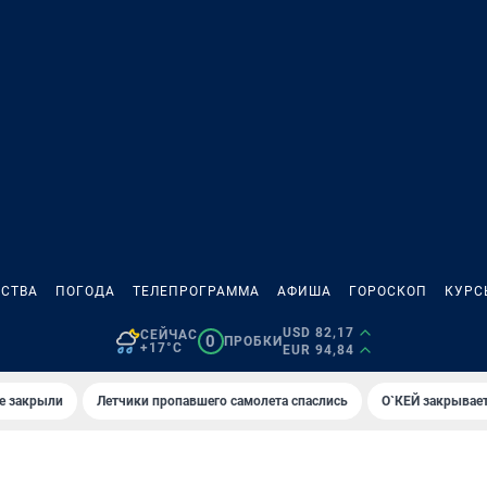
СТВА
ПОГОДА
ТЕЛЕПРОГРАММА
АФИША
ГОРОСКОП
КУРС
USD 82,17
СЕЙЧАС
0
ПРОБКИ
+17°C
EUR 94,84
е закрыли
Летчики пропавшего самолета спаслись
О`КЕЙ закрывает