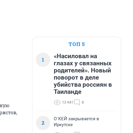
ТОП 5
«Насиловал на
1
глазах у связанных
родителей». Новый
поворот в деле
убийства россиян в
Таиланде
13 941
8
дную
ристов,
О`КЕЙ закрывается в
2
Иркутске