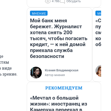
4 786
Обсудить
МНЕНИЕ
МНЕНИ
Мой банк меня
«Спут
бережет. Журналист
пургу»
хотела снять 200
смерт
тысяч, чтобы погасить
котор
кредит, — к ней домой
обнар
приехала служба
безопасности
це
стям
в виде
Ксения Владимирская
ь зрение.
Автор мнения
РЕКОМЕНДУЕМ
«Мечтал о большой
жизни»: иностранец из
Камеруна переехал в