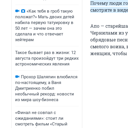
Почему люди го
смотрите в вид
«Как тебя в гроб такую
положат?» Мать двоих детей
набила первую татуировку в
Апо — старейша
50 лет — зачем она это
Чернилами из у
сделала и что отвечает
обрядовые песн
хейтерам
смелого воина, 
Такое бывает раз в жизни: 12
женщин, чтобы
августа произойдут три редких
астрономических явления
Прохор Шаляпин влюбился
по-настоящему, а Ваня
Дмитриенко побил
необычный рекорд: новости
из мира шоу-бизнеса
«Финал не совпал с
ожиданиями»: стоит ли
смотреть фильм «Старый