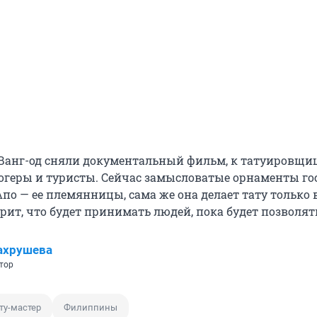
о Ванг-од сняли документальный фильм, к татуировщи
огеры и туристы. Сейчас замысловатые орнаменты го
по — ее племянницы, сама же она делает тату только 
орит, что будет принимать людей, пока будет позволят
ахрушева
тор
ту-мастер
Филиппины