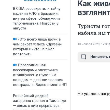
Как жив
В США рассекретили тайну
взглянит
падения НЛО в Бразилии:
внутри сферы обнаружили
тело человека. Новости 8
Туристы гот
августа
набила им т
«Это всего лишь шоу»: в
чем секрет успеха «Друзей»,
18 ноября 2023, 17:30
который никто не смог
повторить
Написать
Переполненная
пассажирами электричка
столкнулась с грузовым
поездом — десятки человек
пострадали. Видео с места ЧП
Не удалось загр
Российский диджей
загадочно пропал в Таиланде
— связь с ним прервалась