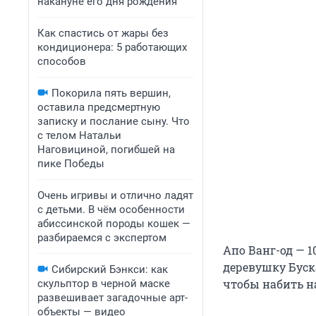
накануне его дня рождения
Как спастись от жары без
кондиционера: 5 работающих
способов
Покорила пять вершин,
оставила предсмертную
записку и послание сыну. Что
с телом Натальи
Наговициной, погибшей на
пике Победы
Очень игривы и отлично ладят
с детьми. В чём особенности
абиссинской породы кошек —
разбираемся с экспертом
Апо Ванг-од — 1
деревушку Буск
Сибирский Бэнкси: как
чтобы набить на
скульптор в черной маске
развешивает загадочные арт-
объекты — видео