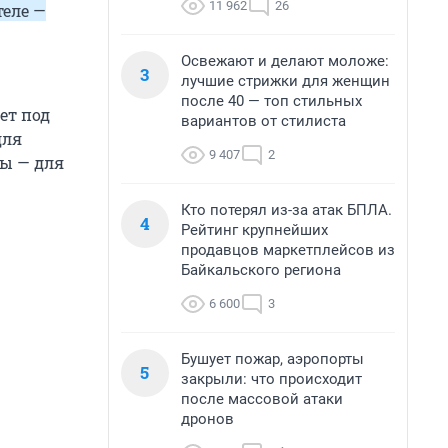
11 962
26
теле —
Освежают и делают моложе:
3
лучшие стрижки для женщин
после 40 — топ стильных
ет под
вариантов от стилиста
для
9 407
2
ры — для
Кто потерял из-за атак БПЛА.
4
Рейтинг крупнейших
продавцов маркетплейсов из
Байкальского региона
6 600
3
Бушует пожар, аэропорты
5
закрыли: что происходит
после массовой атаки
дронов