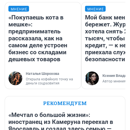
МНЕНИЕ
МНЕНИЕ
«Покупаешь кота в
Мой банк меня
мешке»:
бережет. Журн
предприниматель
хотела снять 2
рассказала, как на
тысяч, чтобы п
самом деле устроен
кредит, — к не
бизнес со складами
приехала служ
дешевых товаров
безопасности
Наталья Шорохова
Ксения Владим
Открыла кофейную точку на
Автор мнения
деньги соцразвития
РЕКОМЕНДУЕМ
«Мечтал о большой жизни»:
иностранец из Камеруна переехал в
Ярославль и создал здесь семью —