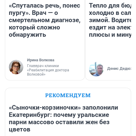
«Спуталась речь, понес
Тепло для бюд
пургу». Врач — о
холодно в сало
смертельном диагнозе,
зимой. Водител
который сложно
ездит на элект
обнаружить
плюсы и мину
Ирина Волкова
Главврач клиники
Денис Дедюхи
«Реабилитация доктора
Волковой»
РЕКОМЕНДУЕМ
«Сыночки-корзиночки» заполонили
Екатеринбург: почему уральские
парни массово оставили жен без
цветов