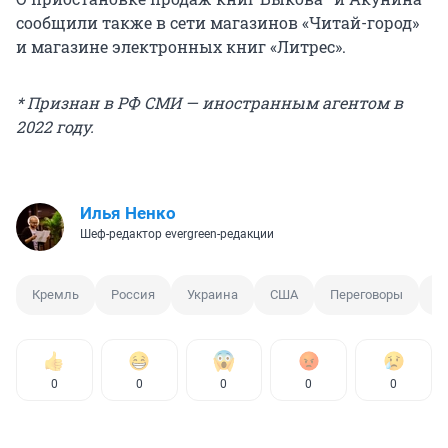
сообщили также в сети магазинов «Читай-город»
и магазине электронных книг «Литрес».
* Признан в РФ СМИ — иностранным агентом в
2022 году.
Илья Ненко
Шеф-редактор evergreen-редакции
Кремль
Россия
Украина
США
Переговоры
С
0
0
0
0
0