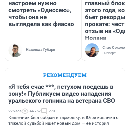
настроем нужно
главный блокб
смотреть «Одиссею»,
этого года, ко
чтобы она не
бьет рекорды 
выглядела как фиаско
прокате: честн
отзыв на «Оди
Нолана
Стас Соколов
Надежда Губарь
Эксперт
РЕКОМЕНДУЕМ
«Я тебя счас ***, петухом поедешь в
зону!» Публикуем видео нападения
уральского гопника на ветерана СВО
22 часа
44 762
279
Кишечник был собран в гармошку: в Югре кошечка с
тяжелой судьбой ищет новый дом — ее история