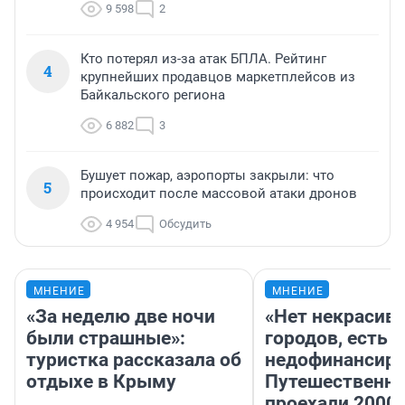
9 598
2
Кто потерял из-за атак БПЛА. Рейтинг
4
крупнейших продавцов маркетплейсов из
Байкальского региона
6 882
3
Бушует пожар, аэропорты закрыли: что
5
происходит после массовой атаки дронов
4 954
Обсудить
МНЕНИЕ
МНЕНИЕ
«За неделю две ночи
«Нет некрасив
были страшные»:
городов, есть
туристка рассказала об
недофинансиро
отдыхе в Крыму
Путешественн
проехали 2000