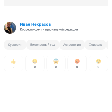
Иван Некрасов
Корреспондент национальной редакции
Суеверия
Високосный год
Астрология
Февраль
П
0
0
0
0
0