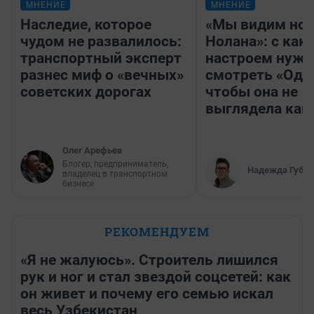
МНЕНИЕ
МНЕНИЕ
Наследие, которое
«Мы видим нов
чудом не развалилось:
Нолана»: с как
транспортный эксперт
настроем нужн
разнес миф о «вечных»
смотреть «Оди
советских дорогах
чтобы она не
выглядела как
Олег Арефьев
Блогер, предприниматель,
Надежда Губар
владелец в транспортном
бизнесе
РЕКОМЕНДУЕМ
«Я не жалуюсь». Строитель лишился
рук и ног и стал звездой соцсетей: как
он живет и почему его семью искал
весь Узбекистан