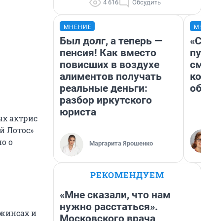
4 616
Обсудить
МНЕНИЕ
МНЕНИ
Был долг, а теперь —
«Спут
пенсия! Как вместо
пургу»
повисших в воздухе
смерт
алиментов получать
котор
реальные деньги:
обнар
разбор иркутского
юриста
ых актрис
й Лотос»
но о
Маргарита Ярошенко
РЕКОМЕНДУЕМ
«Мне сказали, что нам
нужно расстаться».
джинсах и
Московского врача