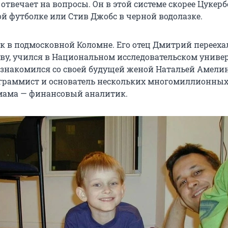
 отвечает на вопросы. Он в этой системе скорее Цукерб
ой футболке или Стив Джобс в черной водолазке.
к в подмосковной Коломне. Его отец Дмитрий перееха
кву, учился в Национальном исследовательском униве
познакомился со своей будущей женой Натальей Амели
граммист и основатель нескольких многомиллионны
мама — финансовый аналитик.