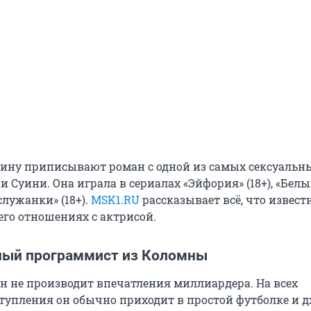
рину приписывают роман с одной из самых сексуальн
 Суини. Она играла в сериалах «Эйфория» (18+), «Белы
 служанки» (18+).
MSK1.RU
рассказывает всё, что извест
его отношениях с актрисой.
ый программист из Коломны
н не производит впечатления миллиардера. На всех
упления он обычно приходит в простой футболке и 