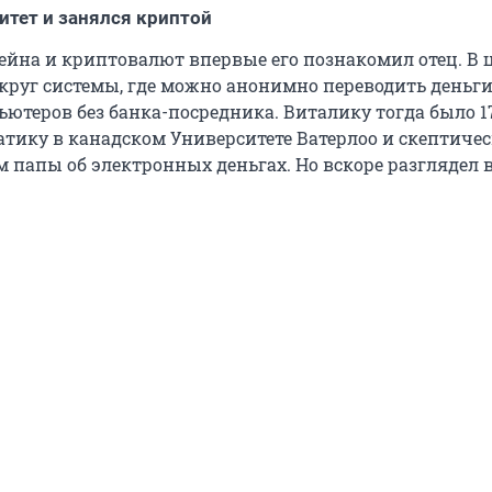
итет и занялся криптой
ейна и криптовалют впервые его познакомил отец. В 
округ системы, где можно анонимно переводить деньг
ьютеров без банка-посредника. Виталику тогда было 17
тику в канадском Университете Ватерлоо и скептиче
м папы об электронных деньгах. Но вскоре разглядел в
.