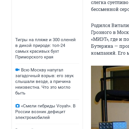
слегка суетливо
бессменной сер
Родился Витали
Грозного в Мос
«МИЭТ», где и 
Тигры на пляже и 300 оленей
в дикой природе: топ-24
Бутерина — про
самых красивых бухт
компаний. Его 
Приморского края
Всю Москву напугал
загадочный взрыв: его звук
слышали везде, а причина
неизвестна. Что это могло
быть
«Смели гибриды Voyah». В
России возник дефицит
электромобилей