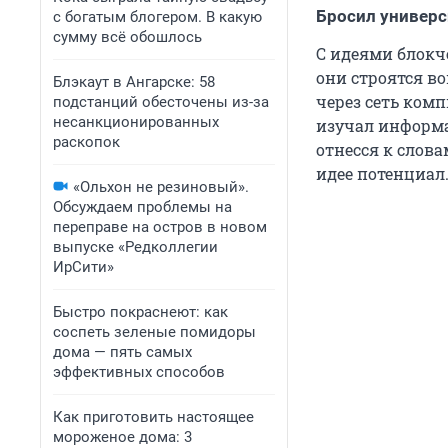
Бросил универс
с богатым блогером. В какую
сумму всё обошлось
С идеями блокч
они строятся в
Блэкаут в Ангарске: 58
через сеть комп
подстанций обесточены из-за
несанкционированных
изучал информа
раскопок
отнесся к слова
идее потенциал
«Ольхон не резиновый».
Обсуждаем проблемы на
переправе на остров в новом
выпуске «Редколлегии
ИрСити»
Быстро покраснеют: как
соспеть зеленые помидоры
дома — пять самых
эффективных способов
Как приготовить настоящее
мороженое дома: 3