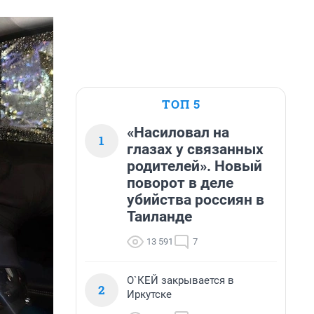
ТОП 5
«Насиловал на
1
глазах у связанных
родителей». Новый
поворот в деле
убийства россиян в
Таиланде
13 591
7
О`КЕЙ закрывается в
2
Иркутске