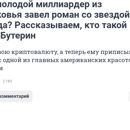
олодой миллиардер из
овья завел роман со звездой
да? Рассказываем, кто такой
 Бутерин
вою криптовалюту, а теперь ему припис
 одной из главных американских красот
и
2 183
 комментарий