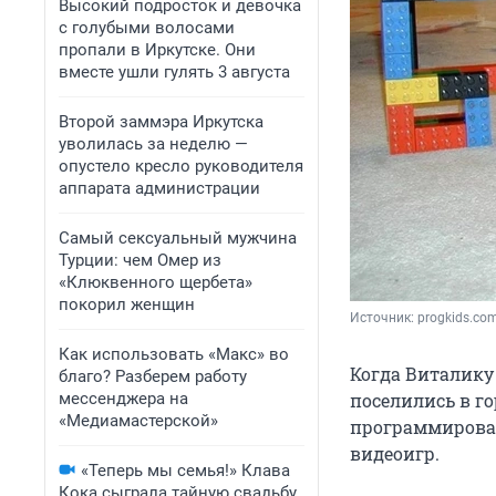
Высокий подросток и девочка
с голубыми волосами
пропали в Иркутске. Они
вместе ушли гулять 3 августа
Второй заммэра Иркутска
уволилась за неделю —
опустело кресло руководителя
аппарата администрации
Самый сексуальный мужчина
Турции: чем Омер из
«Клюквенного щербета»
покорил женщин
Источник: 
progkids.co
Как использовать «Макс» во
Когда Виталику 
благо? Разберем работу
мессенджера на
поселились в го
«Медиамастерской»
программирован
видеоигр.
«Теперь мы семья!» Клава
Кока сыграла тайную свадьбу