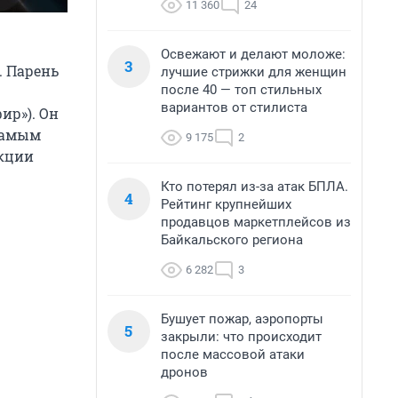
11 360
24
Освежают и делают моложе:
3
. Парень
лучшие стрижки для женщин
после 40 — топ стильных
вариантов от стилиста
ир»). Он
 самым
9 175
2
кции
Кто потерял из-за атак БПЛА.
4
Рейтинг крупнейших
продавцов маркетплейсов из
Байкальского региона
6 282
3
Бушует пожар, аэропорты
5
закрыли: что происходит
после массовой атаки
дронов