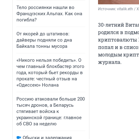
Тело россиянки нашли во
Источник: 
vitalik.eth 
Французских Альпах. Как она
погибла?
30-летний Вита
родился в подм
От якорей до штативов:
криптовалюты E
дайверы подняли со дна
Байкала тонны мусора
попал и в списо
молодым крипт
«Никого нельзя победить». О
журнала.
чем главный блокбастер этого
года, который бьет рекорды в
прокате: честный отзыв на
«Одиссею» Нолана
Россию атаковали больше 200
тысяч дронов, а Беларусь
стягивает войска к
украинской границе: главное
об СВО за неделю
Обыски и задержания