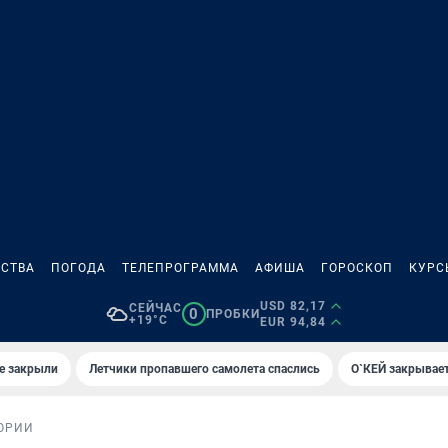
СТВА
ПОГОДА
ТЕЛЕПРОГРАММА
АФИША
ГОРОСКОП
КУРС
USD 82,17
СЕЙЧАС
0
ПРОБКИ
+19°C
EUR 94,84
е закрыли
Летчики пропавшего самолета спаслись
О`КЕЙ закрывает
ОРИИ