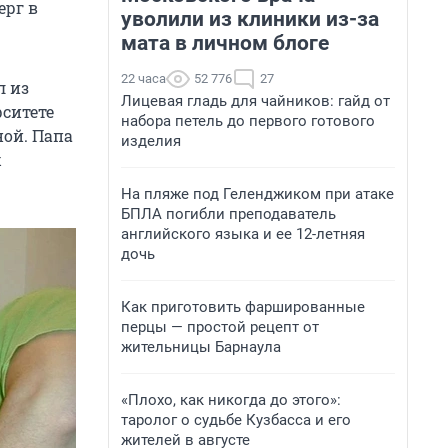
ерг в
уволили из клиники из-за
мата в личном блоге
22 часа
52 776
27
л из
Лицевая гладь для чайников: гайд от
рситете
набора петель до первого готового
ной. Папа
изделия
х
На пляже под Геленджиком при атаке
БПЛА погибли преподаватель
английского языка и ее 12-летняя
дочь
Как приготовить фаршированные
перцы — простой рецепт от
жительницы Барнаула
«Плохо, как никогда до этого»:
таролог о судьбе Кузбасса и его
жителей в августе