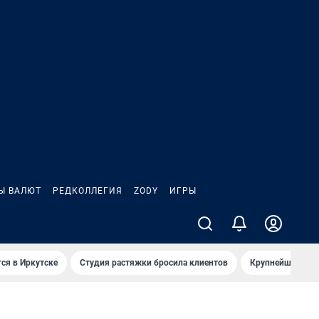
Ы ВАЛЮТ
РЕДКОЛЛЕГИЯ
ZODY
ИГРЫ
ся в Иркутске
Студия растяжки бросила клиентов
Крупнейшие про