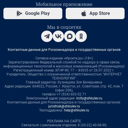
Мобильное приложение
Google Play
App Store
Мы в соцсетях
Контактные данные для Роскомнадзора и государственных органов
Сетевое издание «Ирсити.ру» (18+)
Зарегистрировано Федеральной службой по надзору в сфере связи,
информационных технологий и массовых коммуникаций (Роскомнадзор)
Регистрационный номер ЭЛ № ФС 77 – 83655 от 26.07.2022 г.
Учредитель: Общество с ограниченной ответственностью "ИНТЕРНЕТ
ТЕХНОЛОГИИ"
Главный редактор: Кузнецова Зоя Валерьевна
Адрес редакции: 664022, Россия, г. Иркутск, ул. Советская, стр. 42, пом. 7
(офис 206),
телефон +7 (924) 603 02 71
Электронный адрес редакции:
ircity@shkulev.ru
Контактные данные для Роскомнадзора и государственных органов:
juristnsk@shkulev.ru
Техподдержка:
help@shkulev.ru
РЕКЛАМА НА САЙТЕ
Связаться с рекламным отделом: 8 (30-22) 40-08-90,