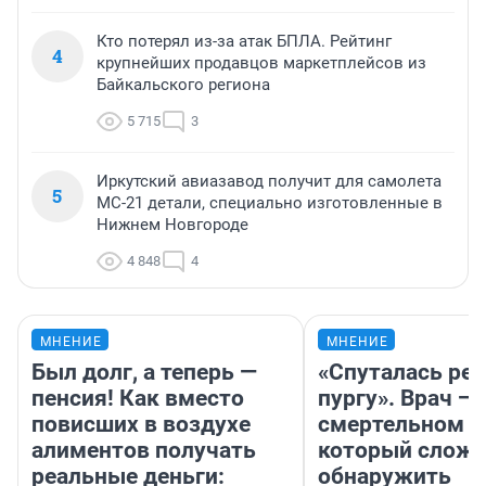
Кто потерял из-за атак БПЛА. Рейтинг
4
крупнейших продавцов маркетплейсов из
Байкальского региона
5 715
3
Иркутский авиазавод получит для самолета
5
МС-21 детали, специально изготовленные в
Нижнем Новгороде
4 848
4
МНЕНИЕ
МНЕНИЕ
Был долг, а теперь —
«Спуталась реч
пенсия! Как вместо
пургу». Врач — 
повисших в воздухе
смертельном д
алиментов получать
который слож
реальные деньги:
обнаружить