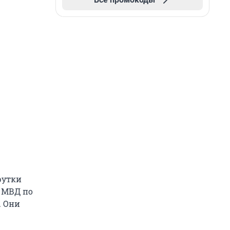
рутки
в МВД по
. Они