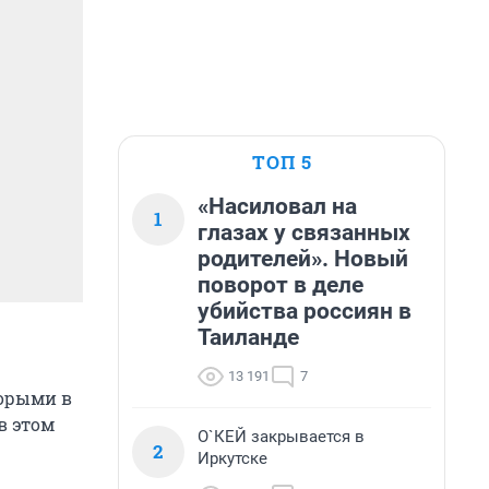
ТОП 5
«Насиловал на
1
глазах у связанных
родителей». Новый
поворот в деле
убийства россиян в
Таиланде
13 191
7
торыми в
в этом
О`КЕЙ закрывается в
2
Иркутске