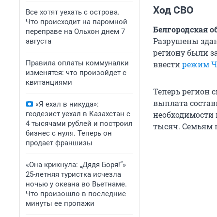
Ход СВО
Все хотят уехать с острова.
Что происходит на паромной
Белгородская о
переправе на Ольхон днем 7
Разрушены здан
августа
региону были з
Правила оплаты коммуналки
ввести
режим Ч
изменятся: что произойдет с
квитанциями
Теперь регион 
выплата состав
«Я ехал в никуда»:
геодезист уехал в Казахстан с
необходимости 
4 тысячами рублей и построил
тысяч. Семьям 
бизнес с нуля. Теперь он
продает франшизы
«Она крикнула: „Дядя Боря!“»
25-летняя туристка исчезла
ночью у океана во Вьетнаме.
Что произошло в последние
минуты ее пропажи