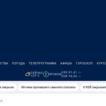
СТВА
ПОГОДА
ТЕЛЕПРОГРАММА
АФИША
ГОРОСКОП
КУРС
USD 81,41
СЕЙЧАС
3
ПРОБКИ
+29°C
EUR 94,06
е закрыли
Летчики пропавшего самолета спаслись
О`КЕЙ закрывает
ОР