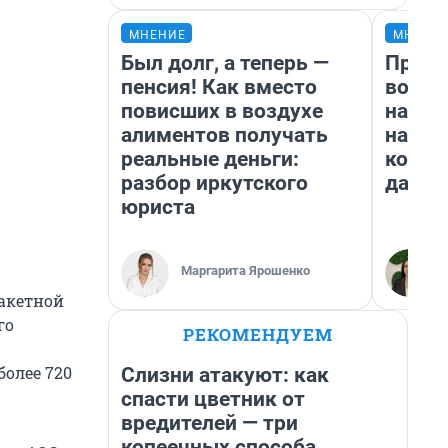
МНЕНИЕ
МНЕНИ
Был долг, а теперь —
Прода
пенсия! Как вместо
возьм
повисших в воздухе
нам г
алиментов получать
налог
реальные деньги:
косне
разбор иркутского
даже 
юриста
Маргарита Ярошенко
ракетной
го
РЕКОМЕНДУЕМ
более 720
Слизни атакуют: как
спасти цветник от
вредителей — три
копеечных способа