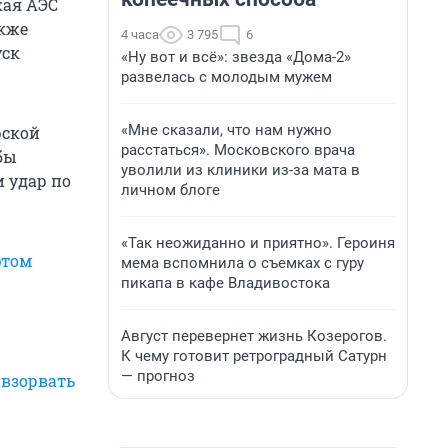
кая АЭС
акже
4 часа
3 795
6
уск
«Ну вот и всё»: звезда «Дома-2»
развелась с молодым мужем
«Мне сказали, что нам нужно
рской
расстаться». Московского врача
бы
уволили из клиники из-за мата в
 удар по
личном блоге
.
«Так неожиданно и приятно». Героиня
этом
мема вспомнила о съемках с гуру
пикапа в кафе Владивостока
Август перевернет жизнь Козерогов.
К чему готовит ретроградный Сатурн
— прогноз
взорвать