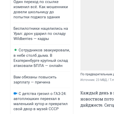
Один переход по ссылке
изменил всё. Как мошенники
довели школьницу до
попытки поджога здания
Беспилотники нацелились на
Урал: дрон ударил по складу
Wildberries — кадры
Сотрудников эвакуировали,
в небе столб дыма. В
Екатеринбурге крупный склад
атаковали БПЛА — онлайн
По предварительным д
Вам обязаны повысить
Источник: 
23 МВД / T.
зарплату — причина
Каждый день в 
С детства грезил о ГАЗ-24:
новостном пото
автоплюшкин переехал в
маленький хутор и превратил
дайджесте. Сего
свой двор в музей СССР