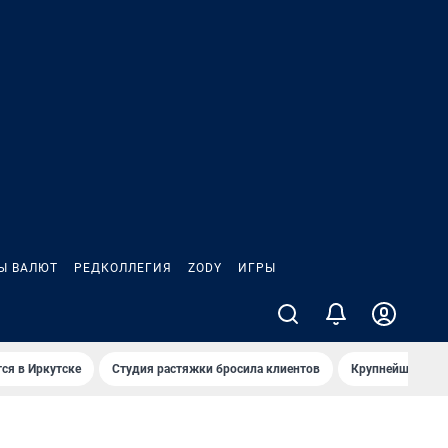
Ы ВАЛЮТ
РЕДКОЛЛЕГИЯ
ZODY
ИГРЫ
ся в Иркутске
Студия растяжки бросила клиентов
Крупнейшие про