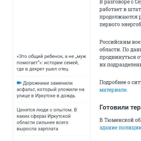
В разговоре с 
работает в шта
продолжаются р
первого энерго
Российским вое
области. По да
«Это общий ребенок, а не „муж
продвинуться о
помогает“»: истории семей,
их подразделен
где в декрет ушел отец
Подробнее о си
Дорожники заменили
материале.
асфальт, который уложили на
улице в Иркутске в дождь
Готовили тер
Ценятся люди с опытом. В
каких сферах Иркутской
В Тюменской об
области сильнее всего
здание полици
выросла зарплата