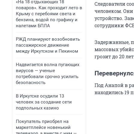
«На 18 отдыхающих 18
Следователи со
поваров». Как проходит лето в
человеком. Они
Крыму с перебоями света и
устройство. Зав
бензина, водой по графику и
сотрудники ФСБ
налетами БПЛА
РЖД планируют возобновить
Задержанные, п
пассажирское движение
массовых убийст
между Иркутском и Пекином
грозит до 20 ле
Надвигается волна пугающих
вирусов — ученые
Перевернулс
потребовали срочно усилить
безопасность
Под Анапой в р
находились 19 
В Иркутске осудили 13
человек за создание сети
подпольных казино
Покупатель приобрел на
маркетплейсе новенький
телевизор, а вместе с ним —