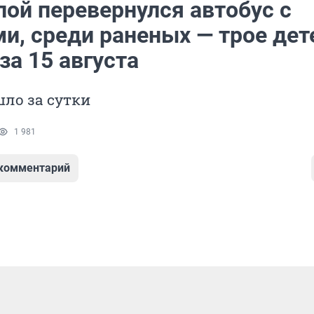
пой перевернулся автобус с
и, среди раненых — трое дет
за 15 августа
ло за сутки
1 981
 комментарий