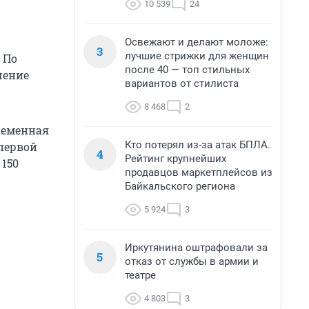
10 539
24
Освежают и делают моложе:
3
лучшие стрижки для женщин
 По
после 40 — топ стильных
шение
вариантов от стилиста
8 468
2
ременная
Кто потерял из-за атак БПЛА.
 первой
4
Рейтинг крупнейших
 150
продавцов маркетплейсов из
Байкальского региона
5 924
3
Иркутянина оштрафовали за
5
отказ от службы в армии и
театре
4 803
3