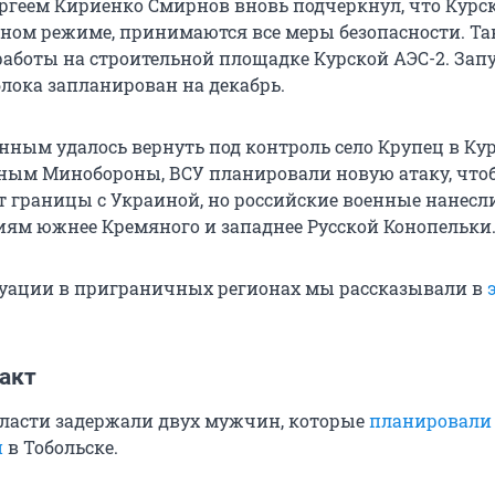
Сергеем Кириенко Смирнов вновь подчеркнул, что Курс
тном режиме, принимаются все меры безопасности. Т
аботы на строительной площадке Курской АЭС-2. Зап
блока запланирован на декабрь.
нным удалось вернуть под контроль село Крупец в Ку
нным Минобороны, ВСУ планировали новую атаку, что
т границы с Украиной, но российские военные нанесли
иям южнее Кремяного и западнее Русской Конопельки
туации в приграничных регионах мы рассказывали в
акт
ласти задержали двух мужчин, которые
планировали 
и
в Тобольске.