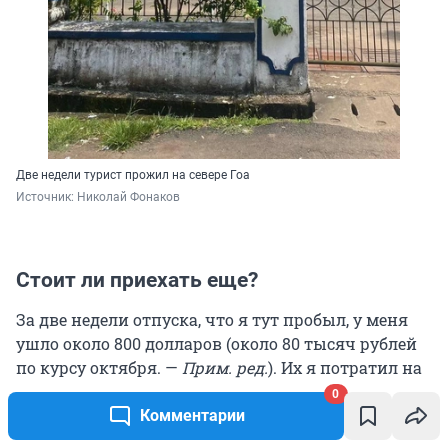
Две недели турист прожил на севере Гоа
Источник: 
Николай Фонаков
Стоит ли приехать еще?
За две недели отпуска, что я тут пробыл, у меня
ушло около 800 долларов (около 80 тысяч рублей
по курсу октября. —
Прим. ред.
). Их я потратил на
себя и закупился огромным количеством
0
подарков для родственников и друзей. Еще около
Комментарии
19 тысяч рублей заплатил за проживание и 60