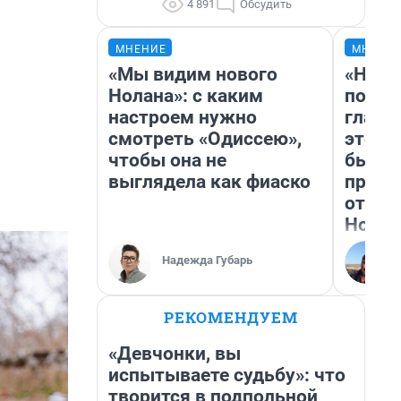
4 891
Обсудить
МНЕНИЕ
МНЕНИ
«Мы видим нового
«Нико
Нолана»: с каким
побед
настроем нужно
главн
смотреть «Одиссею»,
этого
чтобы она не
бьет 
выглядела как фиаско
прока
отзыв
Нолан
Надежда Губарь
РЕКОМЕНДУЕМ
«Девчонки, вы
испытываете судьбу»: что
творится в подпольной