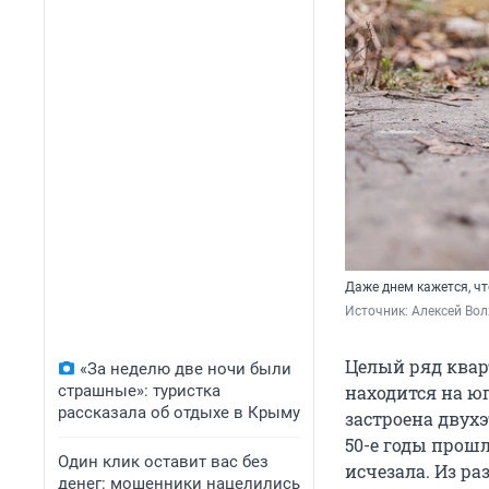
Даже днем кажется, ч
Источник: 
Алексей Вол
Целый ряд кварт
«За неделю две ночи были
страшные»: туристка
находится на юг
рассказала об отдыхе в Крыму
застроена дву
50-е годы прошл
Один клик оставит вас без
исчезала. Из р
денег: мошенники нацелились