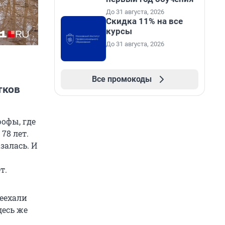
До 31 августа, 2026
Скидка 11% на все
курсы
До 31 августа, 2026
Все промокоды
тков
офы, где
78 лет.
залась. И
т.
реехали
десь же