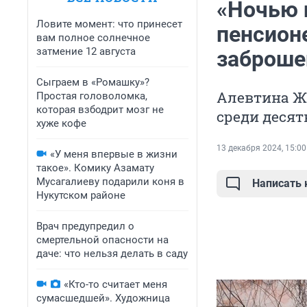
«Ночью 
Ловите момент: что принесет
пенсион
вам полное солнечное
затмение 12 августа
заброше
Сыграем в «Ромашку»?
Алевтина Ж
Простая головоломка,
которая взбодрит мозг не
среди десят
хуже кофе
13 декабря 2024, 15:00
«У меня впервые в жизни
такое». Комику Азамату
Мусагалиеву подарили коня в
Написать
Нукутском районе
Врач предупредил о
смертельной опасности на
даче: что нельзя делать в саду
«Кто-то считает меня
сумасшедшей». Художница