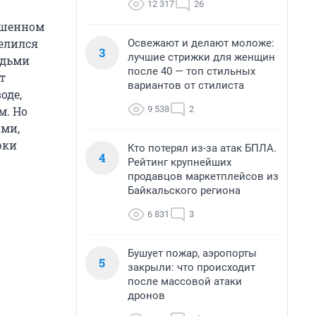
12 317
26
ошенном
елился
Освежают и делают моложе:
3
лучшие стрижки для женщин
юдьми
после 40 — топ стильных
т
вариантов от стилиста
оде,
9 538
2
м. Но
ами,
рки
Кто потерял из-за атак БПЛА.
4
Рейтинг крупнейших
продавцов маркетплейсов из
Байкальского региона
6 831
3
Бушует пожар, аэропорты
5
закрыли: что происходит
после массовой атаки
дронов