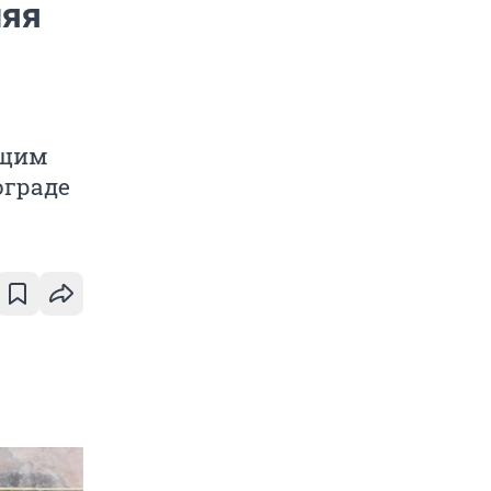
няя
ущим
ограде