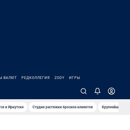
Ы ВАЛЮТ
РЕДКОЛЛЕГИЯ
ZODY
ИГРЫ
ся в Иркутске
Студия растяжки бросила клиентов
Крупнейшие про