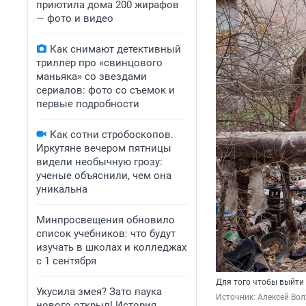
приютила дома 200 жирафов
— фото и видео
Как снимают детективный
триллер про «свинцового
маньяка» со звездами
сериалов: фото со съемок и
первые подробности
Как сотни стробоскопов.
Иркутяне вечером пятницы
видели необычную грозу:
ученые объяснили, чем она
уникальна
Минпросвещения обновило
список учебников: что будут
изучать в школах и колледжах
с 1 сентября
Для того чтобы выйти 
Укусила змея? Зато паука
Источник: 
Алексей Вол
нового открыл! История