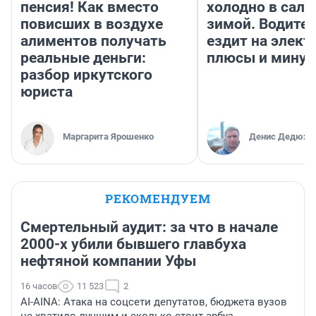
пенсия! Как вместо
холодно в сало
повисших в воздухе
зимой. Водител
алиментов получать
ездит на элект
реальные деньги:
плюсы и мину
разбор иркутского
юриста
Маргарита Ярошенко
Денис Дедюхи
РЕКОМЕНДУЕМ
Смертельный аудит: за что в начале
2000-х убили бывшего главбуха
нефтяной компании Уфы
16 часов
11 523
2
AI-AINA: Атака на соцсети депутатов, бюджета вузов