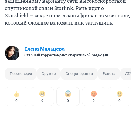
защищенному варианту сети высокоскоростной
спутниковой связи Starlink. Речь идет о
Starshield — секретном и зашифрованном сигнале,
который сложнее взломать или заглушить.
Елена Мальцева
Старший корреспондент оперативной редакции
Переговоры
Оружие
Спецоперация
Ракета
ATAC
0
0
0
0
0