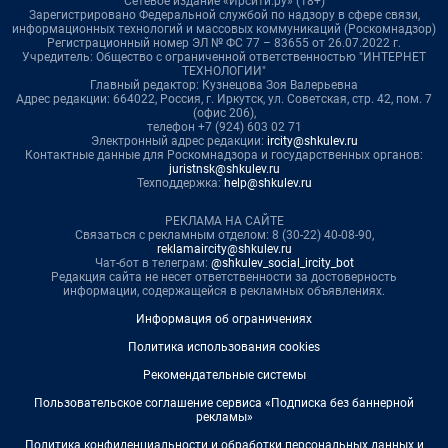
Сетевое издание «Ирсити.ру» (18+)
Зарегистрировано Федеральной службой по надзору в сфере связи,
информационных технологий и массовых коммуникаций (Роскомнадзор)
Регистрационный номер ЭЛ № ФС 77 – 83655 от 26.07.2022 г.
Учредитель: Общество с ограниченной ответственностью "ИНТЕРНЕТ
ТЕХНОЛОГИИ"
Главный редактор: Кузнецова Зоя Валерьевна
Адрес редакции: 664022, Россия, г. Иркутск, ул. Советская, стр. 42, пом. 7
(офис 206),
телефон +7 (924) 603 02 71
Электронный адрес редакции:
ircity@shkulev.ru
Контактные данные для Роскомнадзора и государственных органов:
juristnsk@shkulev.ru
Техподдержка:
help@shkulev.ru
РЕКЛАМА НА САЙТЕ
Связаться с рекламным отделом: 8 (30-22) 40-08-90,
reklamaircity@shkulev.ru
Чат-бот в телеграм:
@shkulev_social_ircity_bot
Редакция сайта не несет ответственности за достоверность
информации, содержащейся в рекламных объявлениях.
Информация об ограничениях
Политика использования cookies
Рекомендательные системы
Пользовательское соглашение сервиса «Подписка без баннерной
рекламы»
Политика конфиденциальности и обработки персональных данных и