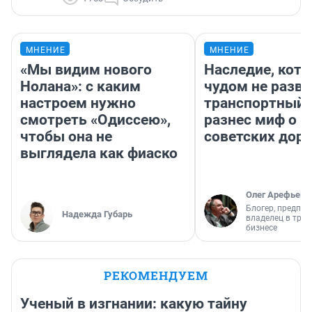
МНЕНИЕ
МНЕНИЕ
«Мы видим нового
Наследие, кото
Нолана»: с каким
чудом не разва
настроем нужно
транспортный 
смотреть «Одиссею»,
разнес миф о 
чтобы она не
советских доро
выглядела как фиаско
Олег Арефьев
Блогер, предпри
Надежда Губарь
владелец в тра
бизнесе
РЕКОМЕНДУЕМ
Ученый в изгнании: какую тайну