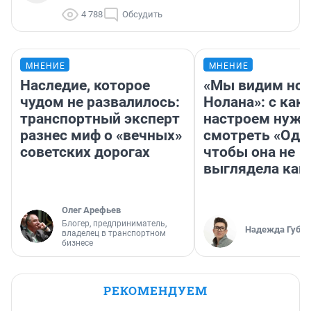
4 788
Обсудить
МНЕНИЕ
МНЕНИЕ
Наследие, которое
«Мы видим нов
чудом не развалилось:
Нолана»: с как
транспортный эксперт
настроем нужн
разнес миф о «вечных»
смотреть «Оди
советских дорогах
чтобы она не
выглядела как
Олег Арефьев
Блогер, предприниматель,
Надежда Губар
владелец в транспортном
бизнесе
РЕКОМЕНДУЕМ