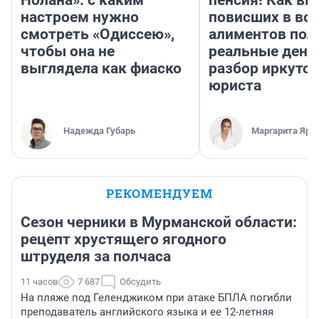
Нолана»: с каким
пенсия! Как вм
настроем нужно
повисших в во
смотреть «Одиссею»,
алиментов пол
чтобы она не
реальные день
выглядела как фиаско
разбор иркутск
юриста
Надежда Губарь
Маргарита Яро
РЕКОМЕНДУЕМ
Сезон черники в Мурманской области:
рецепт хрустящего ягодного
штруделя за полчаса
11 часов
7 687
Обсудить
На пляже под Геленджиком при атаке БПЛА погибли
преподаватель английского языка и ее 12-летняя