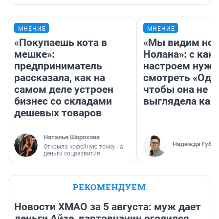
МНЕНИЕ
МНЕНИЕ
«Покупаешь кота в
«Мы видим нов
мешке»:
Нолана»: с как
предприниматель
настроем нужн
рассказала, как на
смотреть «Оди
самом деле устроен
чтобы она не
бизнес со складами
выглядела как
дешевых товаров
Наталья Шорохова
Надежда Губар
Открыла кофейную точку на
деньги соцразвития
РЕКОМЕНДУЕМ
Новости ХМАО за 5 августа: муж дает
деньги Айзе, вартовчанин оголился