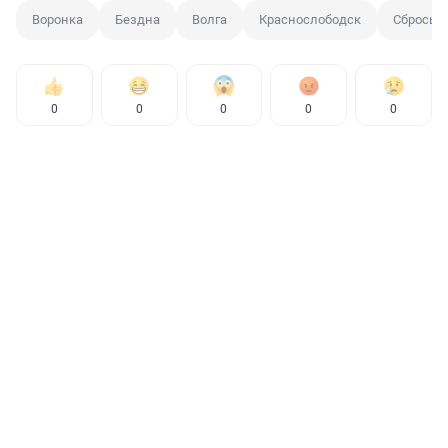
Воронка
Бездна
Волга
Краснослободск
Сбросы 
0
0
0
0
0