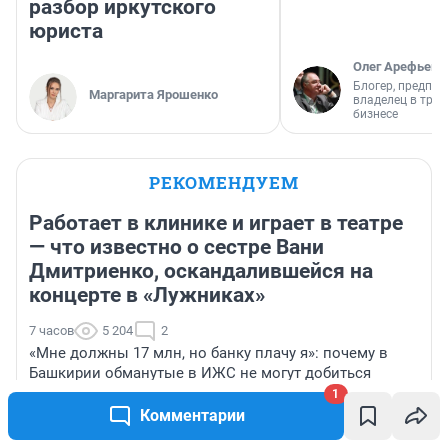
разбор иркутского
юриста
Олег Арефьев
Блогер, предпри
Маргарита Ярошенко
владелец в тра
бизнесе
РЕКОМЕНДУЕМ
Работает в клинике и играет в театре
— что известно о сестре Вани
Дмитриенко, оскандалившейся на
концерте в «Лужниках»
7 часов
5 204
2
«Мне должны 17 млн, но банку плачу я»: почему в
Башкирии обманутые в ИЖС не могут добиться
правды
1
Комментарии
Почему у томатов скручиваются листья — три