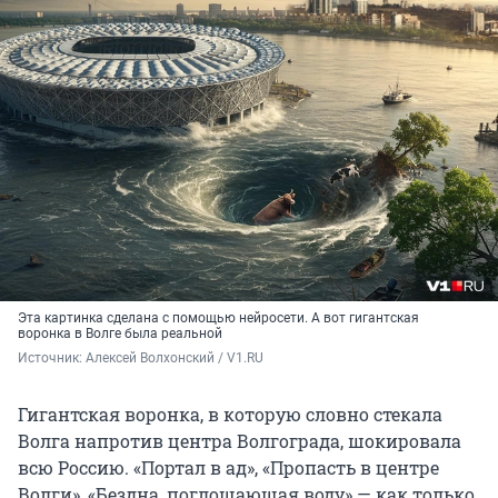
Эта картинка сделана с помощью нейросети. А вот гигантская
воронка в Волге была реальной
Источник: 
Алексей Волхонский / V1.RU
Гигантская воронка, в которую словно стекала
Волга напротив центра Волгограда, шокировала
всю Россию. «Портал в ад», «Пропасть в центре
Волги», «Бездна, поглощающая воду» — как только