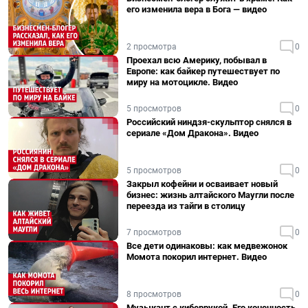
его изменила вера в Бога — видео
2 просмотра
0
Проехал всю Америку, побывал в
Европе: как байкер путешествует по
миру на мотоцикле. Видео
5 просмотров
0
Российский ниндзя-скульптор снялся в
сериале «Дом Дракона». Видео
5 просмотров
0
Закрыл кофейни и осваивает новый
бизнес: жизнь алтайского Маугли после
переезда из тайги в столицу
7 просмотров
0
Все дети одинаковы: как медвежонок
Момота покорил интернет. Видео
8 просмотров
0
Музыкант с киберрукой. Его конечность