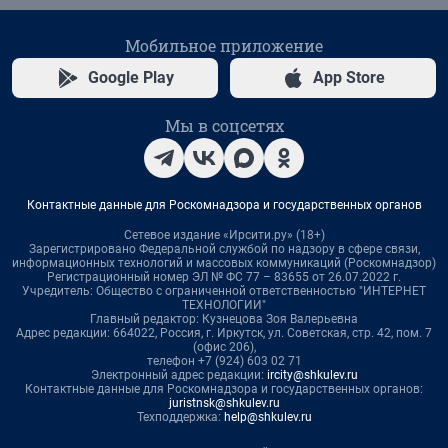
Мобильное приложение
Google Play
App Store
Мы в соцсетях
Контактные данные для Роскомнадзора и государственных органов
Сетевое издание «Ирсити.ру» (18+)
Зарегистрировано Федеральной службой по надзору в сфере связи,
информационных технологий и массовых коммуникаций (Роскомнадзор)
Регистрационный номер ЭЛ № ФС 77 – 83655 от 26.07.2022 г.
Учредитель: Общество с ограниченной ответственностью "ИНТЕРНЕТ
ТЕХНОЛОГИИ"
Главный редактор: Кузнецова Зоя Валерьевна
Адрес редакции: 664022, Россия, г. Иркутск, ул. Советская, стр. 42, пом. 7
(офис 206),
телефон +7 (924) 603 02 71
Электронный адрес редакции:
ircity@shkulev.ru
Контактные данные для Роскомнадзора и государственных органов:
juristnsk@shkulev.ru
Техподдержка:
help@shkulev.ru