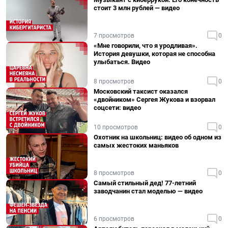
стоит 3 млн рублей — видео
7 просмотров
0
«Мне говорили, что я уродливая».
История девушки, которая не способна
улыбаться. Видео
8 просмотров
0
Московский таксист оказался
«двойником» Сергея Жукова и взорвал
соцсети: видео
10 просмотров
0
Охотник на школьниц: видео об одном из
самых жестоких маньяков
8 просмотров
0
Самый стильный дед! 77-летний
заводчанин стал моделью — видео
6 просмотров
0