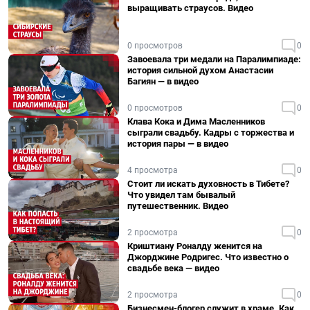
выращивать страусов. Видео
0 просмотров
0
Завоевала три медали на Паралимпиаде:
история сильной духом Анастасии
Багиян — в видео
0 просмотров
0
Клава Кока и Дима Масленников
сыграли свадьбу. Кадры с торжества и
история пары — в видео
4 просмотра
0
Стоит ли искать духовность в Тибете?
Что увидел там бывалый
путешественник. Видео
2 просмотра
0
Криштиану Роналду женится на
Джорджине Родригес. Что известно о
свадьбе века — видео
2 просмотра
0
Бизнесмен-блогер служит в храме. Как