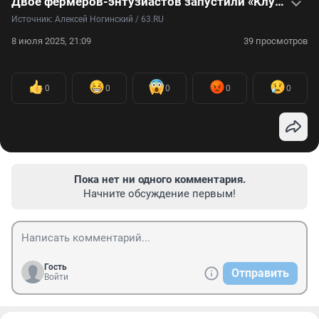
Двое фермеров-энтузиастов запустили «Клубничное сафари»
Источник: 
Алексей Ногинский / 63.RU
8 июля 2025, 21:09
39 просмотров
0
0
0
0
0
Пока нет ни одного комментария.
Начните обсуждение первым!
Гость
Отправить
Войти