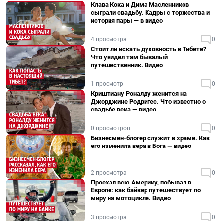
Клава Кока и Дима Масленников
сыграли свадьбу. Кадры с торжества и
история пары — в видео
4 просмотра
0
Стоит ли искать духовность в Тибете?
Что увидел там бывалый
путешественник. Видео
1 просмотр
0
Криштиану Роналду женится на
Джорджине Родригес. Что известно о
свадьбе века — видео
0 просмотров
0
Бизнесмен-блогер служит в храме. Как
его изменила вера в Бога — видео
2 просмотра
0
Проехал всю Америку, побывал в
Европе: как байкер путешествует по
миру на мотоцикле. Видео
3 просмотра
0