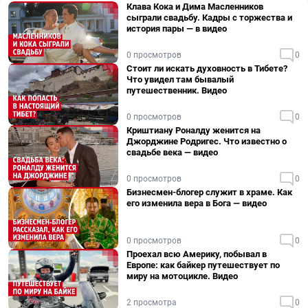
Клава Кока и Дима Масленников
сыграли свадьбу. Кадры с торжества и
история пары — в видео
0 просмотров
0
Стоит ли искать духовность в Тибете?
Что увидел там бывалый
путешественник. Видео
0 просмотров
0
Криштиану Роналду женится на
Джорджине Родригес. Что известно о
свадьбе века — видео
0 просмотров
0
Бизнесмен-блогер служит в храме. Как
его изменила вера в Бога — видео
0 просмотров
0
Проехал всю Америку, побывал в
Европе: как байкер путешествует по
миру на мотоцикле. Видео
2 просмотра
0