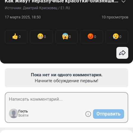
Как живут неразлучные красотки-близняшки, которые ухаживают за недоношенными малышами. Видео
Источник: 
Дмитрий Крисковец / E1.RU
17 марта 2025, 18:50
10 просмотров
0
0
0
0
0
Пока нет ни одного комментария.
Начните обсуждение первым!
Гость
Отправить
Войти