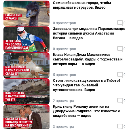
Семья сбежала из города, чтобы
выращивать страусов. Видео
0 просмотров
0
Завоевала три медали на Паралимпиаде:
история сильной духом Анастасии
Багиян — в видео
0 просмотров
0
Клава Кока и Дима Масленников
сыграли свадьбу. Кадры с торжества и
история пары — в видео
5 просмотров
0
Стоит ли искать духовность в Тибете?
Что увидел там бывалый
путешественник. Видео
2 просмотра
0
Криштиану Роналду женится на
Джорджине Родригес. Что известно о
свадьбе века — видео
3 просмотра
0