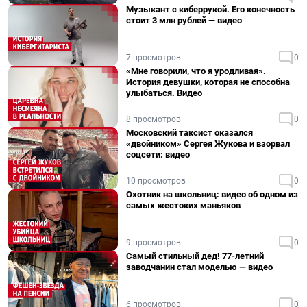
Музыкант с киберрукой. Его конечность
стоит 3 млн рублей — видео
7 просмотров
0
«Мне говорили, что я уродливая».
История девушки, которая не способна
улыбаться. Видео
8 просмотров
0
Московский таксист оказался
«двойником» Сергея Жукова и взорвал
соцсети: видео
10 просмотров
0
Охотник на школьниц: видео об одном из
самых жестоких маньяков
9 просмотров
0
Самый стильный дед! 77-летний
заводчанин стал моделью — видео
6 просмотров
0