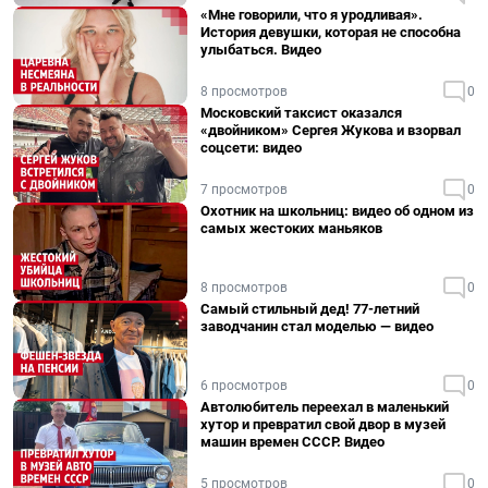
«Мне говорили, что я уродливая».
История девушки, которая не способна
улыбаться. Видео
8 просмотров
0
Московский таксист оказался
«двойником» Сергея Жукова и взорвал
соцсети: видео
7 просмотров
0
Охотник на школьниц: видео об одном из
самых жестоких маньяков
8 просмотров
0
Самый стильный дед! 77-летний
заводчанин стал моделью — видео
6 просмотров
0
Автолюбитель переехал в маленький
хутор и превратил свой двор в музей
машин времен СССР. Видео
5 просмотров
0