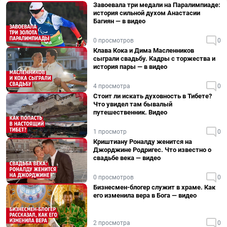
Завоевала три медали на Паралимпиаде:
история сильной духом Анастасии
Багиян — в видео
0 просмотров
0
Клава Кока и Дима Масленников
сыграли свадьбу. Кадры с торжества и
история пары — в видео
4 просмотра
0
Стоит ли искать духовность в Тибете?
Что увидел там бывалый
путешественник. Видео
1 просмотр
0
Криштиану Роналду женится на
Джорджине Родригес. Что известно о
свадьбе века — видео
0 просмотров
0
Бизнесмен-блогер служит в храме. Как
его изменила вера в Бога — видео
2 просмотра
0