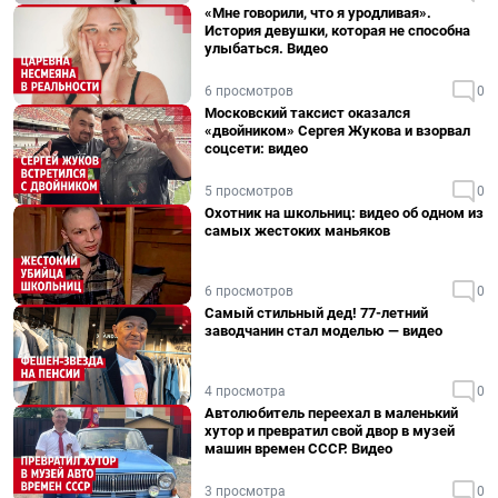
«Мне говорили, что я уродливая».
История девушки, которая не способна
улыбаться. Видео
6 просмотров
0
Московский таксист оказался
«двойником» Сергея Жукова и взорвал
соцсети: видео
5 просмотров
0
Охотник на школьниц: видео об одном из
самых жестоких маньяков
6 просмотров
0
Самый стильный дед! 77-летний
заводчанин стал моделью — видео
4 просмотра
0
Автолюбитель переехал в маленький
хутор и превратил свой двор в музей
машин времен СССР. Видео
3 просмотра
0