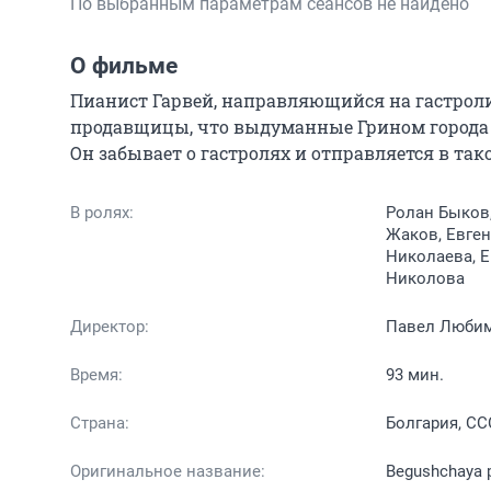
По выбранным параметрам сеансов не найдено
О фильме
Пианист Гарвей, направляющийся на гастроли, с
продавщицы, что выдуманные Грином города су
Он забывает о гастролях и отправляется в так
В ролях:
Ролан Быков,
Жаков, Евген
Николаева, Е
Николова
Директор:
Павел Люби
Время:
93 мин.
Страна:
Болгария, СС
Оригинальное название:
Begushchaya 