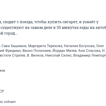
ходит с поезда, чтобы купить сигарет, и узнаёт у 
ществуют на самом деле в 30 минутах езды на автобу
ой город…
 Сава Хашимов, Маргарита Терехова, Наталия Богунова, Олег
ий Фридман, Васил Попилиев, Йордан Матев, Ани Спасова, Н.
встати Стратев, В. Вилков, Николай Силис, Владимир Лемпорт
мов
СР
po volnam