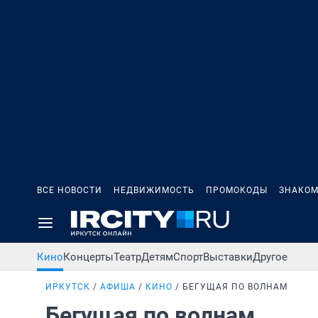
ВСЕ НОВОСТИ
НЕДВИЖИМОСТЬ
ПРОМОКОДЫ
ЗНАКОМ
Кино
Концерты
Театр
Детям
Спорт
Выставки
Другое
ИРКУТСК
АФИША
КИНО
БЕГУЩАЯ ПО ВОЛНАМ
Бегущая по волнам