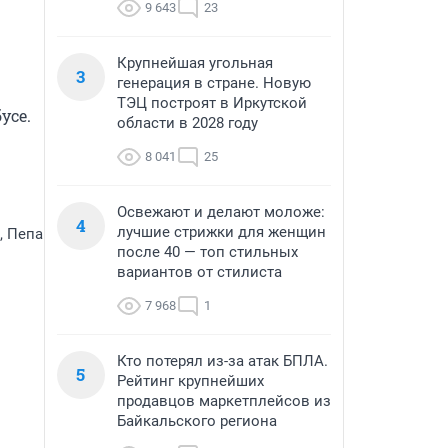
9 643
23
Крупнейшая угольная
3
генерация в стране. Новую
ТЭЦ построят в Иркутской
се. 
области в 2028 году
8 041
25
Освежают и делают моложе:
4
лучшие стрижки для женщин
, Пепа
после 40 — топ стильных
вариантов от стилиста
7 968
1
Кто потерял из-за атак БПЛА.
5
Рейтинг крупнейших
продавцов маркетплейсов из
Байкальского региона