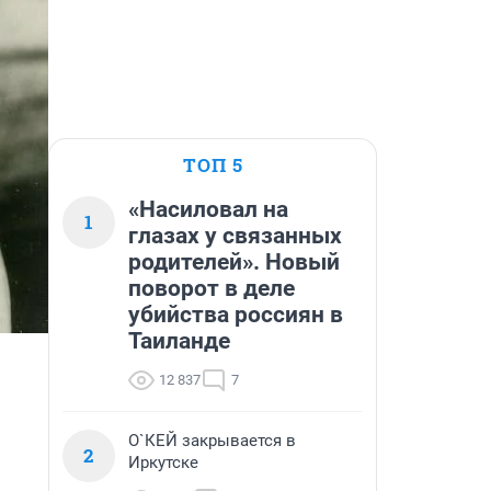
ТОП 5
«Насиловал на
1
глазах у связанных
родителей». Новый
поворот в деле
убийства россиян в
Таиланде
12 837
7
О`КЕЙ закрывается в
2
Иркутске