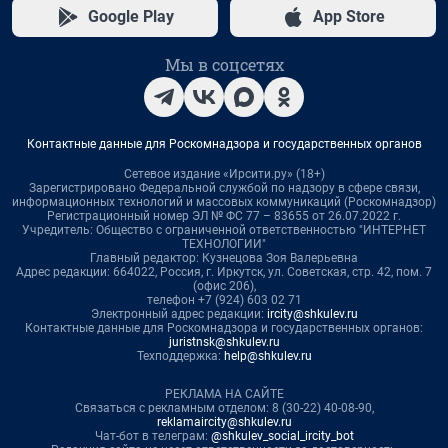
Google Play
App Store
Мы в соцсетях
Контактные данные для Роскомнадзора и государственных органов
Сетевое издание «Ирсити.ру» (18+)
Зарегистрировано Федеральной службой по надзору в сфере связи,
информационных технологий и массовых коммуникаций (Роскомнадзор)
Регистрационный номер ЭЛ № ФС 77 – 83655 от 26.07.2022 г.
Учредитель: Общество с ограниченной ответственностью "ИНТЕРНЕТ
ТЕХНОЛОГИИ"
Главный редактор: Кузнецова Зоя Валерьевна
Адрес редакции: 664022, Россия, г. Иркутск, ул. Советская, стр. 42, пом. 7
(офис 206),
телефон +7 (924) 603 02 71
Электронный адрес редакции:
ircity@shkulev.ru
Контактные данные для Роскомнадзора и государственных органов:
juristnsk@shkulev.ru
Техподдержка:
help@shkulev.ru
РЕКЛАМА НА САЙТЕ
Связаться с рекламным отделом: 8 (30-22) 40-08-90,
reklamaircity@shkulev.ru
Чат-бот в телеграм:
@shkulev_social_ircity_bot