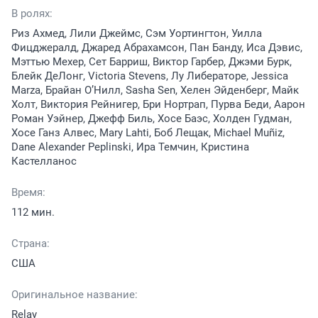
В ролях:
Риз Ахмед, Лили Джеймс, Сэм Уортингтон, Уилла
Фицджералд, Джаред Абрахамсон, Пан Банду, Иса Дэвис,
Мэттью Мехер, Сет Барриш, Виктор Гарбер, Джэми Бурк,
Блейк ДеЛонг, Victoria Stevens, Лу Либераторе, Jessica
Marza, Брайан О’Нилл, Sasha Sen, Хелен Эйденберг, Майк
Холт, Виктория Рейнигер, Бри Нортрап, Пурва Беди, Аарон
Роман Уэйнер, Джефф Биль, Хосе Баэс, Холден Гудман,
Хосе Ганз Алвес, Mary Lahti, Боб Лещак, Michael Muñiz,
Dane Alexander Peplinski, Ира Темчин, Кристина
Кастелланос
Время:
112 мин.
Страна:
США
Оригинальное название:
Relay