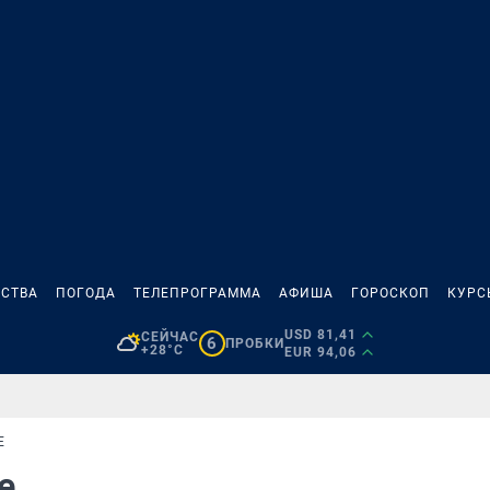
СТВА
ПОГОДА
ТЕЛЕПРОГРАММА
АФИША
ГОРОСКОП
КУРС
USD 81,41
СЕЙЧАС
6
ПРОБКИ
+28°C
EUR 94,06
Е
ве