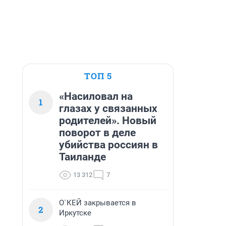
ТОП 5
«Насиловал на
1
глазах у связанных
родителей». Новый
поворот в деле
убийства россиян в
Таиланде
13 312
7
О`КЕЙ закрывается в
2
Иркутске