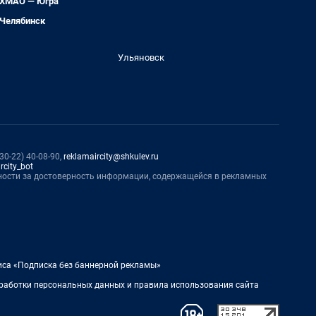
ХМАО — Югра
Челябинск
Ульяновск
0-22) 40-08-90,
reklamaircity@shkulev.ru
rcity_bot
нности за достоверность информации, содержащейся в рекламных
иса «Подписка без баннерной рекламы»
работки персональных данных и правила использования сайта