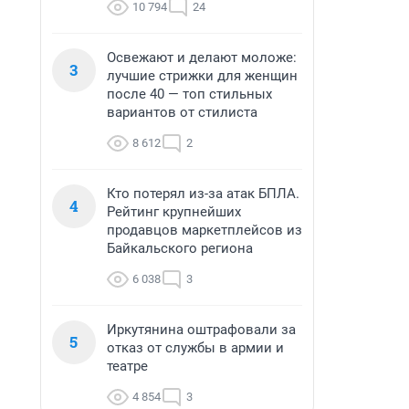
10 794
24
Освежают и делают моложе:
3
лучшие стрижки для женщин
после 40 — топ стильных
вариантов от стилиста
8 612
2
Кто потерял из-за атак БПЛА.
4
Рейтинг крупнейших
продавцов маркетплейсов из
Байкальского региона
6 038
3
Иркутянина оштрафовали за
5
отказ от службы в армии и
театре
4 854
3