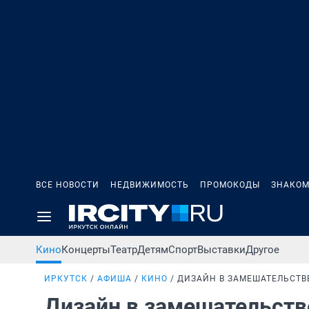
ВСЕ НОВОСТИ
НЕДВИЖИМОСТЬ
ПРОМОКОДЫ
ЗНАКОМ
Кино
Концерты
Театр
Детям
Спорт
Выставки
Другое
ИРКУТСК
АФИША
КИНО
ДИЗАЙН В ЗАМЕШАТЕЛЬСТВ
Дизайн в замешательст