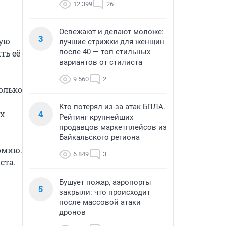
12 399
26
Освежают и делают моложе:
3
ую 
лучшие стрижки для женщин
после 40 — топ стильных
ь её 
вариантов от стилиста
9 560
2
олько 
Кто потерял из-за атак БПЛА.
4
 
Рейтинг крупнейших
продавцов маркетплейсов из
Байкальского региона
мию. 
6 849
3
ста.
Бушует пожар, аэропорты
5
закрыли: что происходит
после массовой атаки
дронов