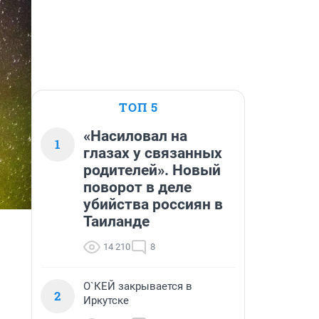
ТОП 5
«Насиловал на
1
глазах у связанных
родителей». Новый
поворот в деле
убийства россиян в
Таиланде
14 210
8
О`КЕЙ закрывается в
2
Иркутске