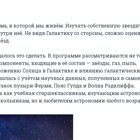
ма, в которой мы живём. Изучать собственную звездн
три неё. Не видя Галактику со стороны, сложно оценит
зд.

алось это сделать. В программе рассматриваются не т
мпоненты, входящие в её состав — звёзды, газ, пыль, 
ложению Солнца в Галактике и влиянию галактических
валась с учётом научных данных, полученных в самое 
 такое пузыри Ферми, Пояс Гулда и Волна Рэдклиффа. 
 как учебная старшеклассникам, изучающим астроно
школьникам, но и любителям астрономии любого возра