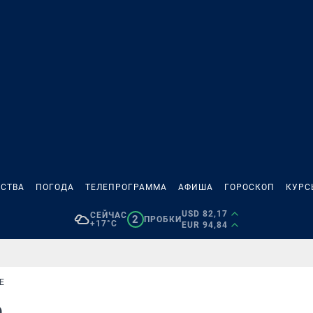
СТВА
ПОГОДА
ТЕЛЕПРОГРАММА
АФИША
ГОРОСКОП
КУРС
USD 82,17
СЕЙЧАС
2
ПРОБКИ
+17°C
EUR 94,84
Е
е