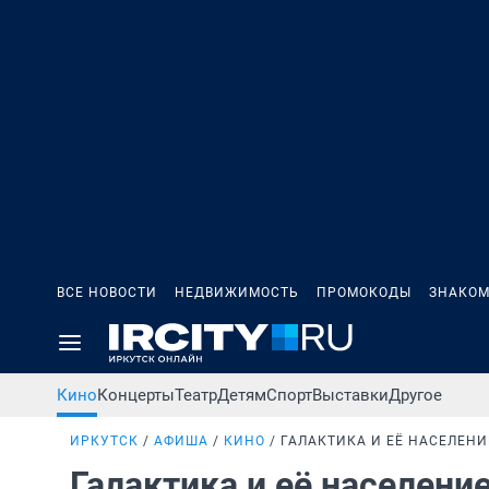
ВСЕ НОВОСТИ
НЕДВИЖИМОСТЬ
ПРОМОКОДЫ
ЗНАКОМ
Кино
Концерты
Театр
Детям
Спорт
Выставки
Другое
ИРКУТСК
АФИША
КИНО
ГАЛАКТИКА И ЕЁ НАСЕЛЕНИ
Галактика и её населени