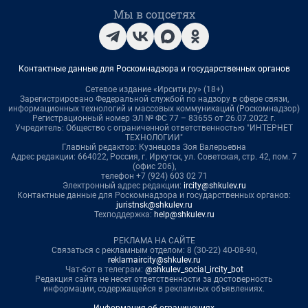
Мы в соцсетях
Контактные данные для Роскомнадзора и государственных органов
Сетевое издание «Ирсити.ру» (18+)
Зарегистрировано Федеральной службой по надзору в сфере связи,
информационных технологий и массовых коммуникаций (Роскомнадзор)
Регистрационный номер ЭЛ № ФС 77 – 83655 от 26.07.2022 г.
Учредитель: Общество с ограниченной ответственностью "ИНТЕРНЕТ
ТЕХНОЛОГИИ"
Главный редактор: Кузнецова Зоя Валерьевна
Адрес редакции: 664022, Россия, г. Иркутск, ул. Советская, стр. 42, пом. 7
(офис 206),
телефон +7 (924) 603 02 71
Электронный адрес редакции:
ircity@shkulev.ru
Контактные данные для Роскомнадзора и государственных органов:
juristnsk@shkulev.ru
Техподдержка:
help@shkulev.ru
РЕКЛАМА НА САЙТЕ
Связаться с рекламным отделом: 8 (30-22) 40-08-90,
reklamaircity@shkulev.ru
Чат-бот в телеграм:
@shkulev_social_ircity_bot
Редакция сайта не несет ответственности за достоверность
информации, содержащейся в рекламных объявлениях.
Информация об ограничениях