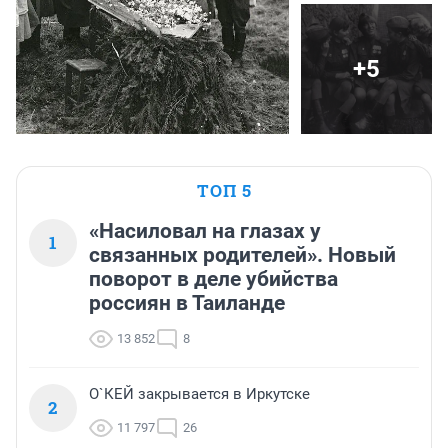
+5
ТОП 5
«Насиловал на глазах у
1
связанных родителей». Новый
поворот в деле убийства
россиян в Таиланде
13 852
8
О`КЕЙ закрывается в Иркутске
2
11 797
26