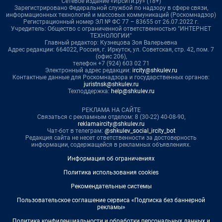
Сетевое издание «Ирсити.ру» (18+)
Зарегистрировано Федеральной службой по надзору в сфере связи,
информационных технологий и массовых коммуникаций (Роскомнадзор)
Регистрационный номер ЭЛ № ФС 77 – 83655 от 26.07.2022 г.
Учредитель: Общество с ограниченной ответственностью "ИНТЕРНЕТ
ТЕХНОЛОГИИ"
Главный редактор: Кузнецова Зоя Валерьевна
Адрес редакции: 664022, Россия, г. Иркутск, ул. Советская, стр. 42, пом. 7
(офис 206),
телефон +7 (924) 603 02 71
Электронный адрес редакции:
ircity@shkulev.ru
Контактные данные для Роскомнадзора и государственных органов:
juristnsk@shkulev.ru
Техподдержка:
help@shkulev.ru
РЕКЛАМА НА САЙТЕ
Связаться с рекламным отделом: 8 (30-22) 40-08-90,
reklamaircity@shkulev.ru
Чат-бот в телеграм:
@shkulev_social_ircity_bot
Редакция сайта не несет ответственности за достоверность
информации, содержащейся в рекламных объявлениях.
Информация об ограничениях
Политика использования cookies
Рекомендательные системы
Пользовательское соглашение сервиса «Подписка без баннерной
рекламы»
Политика конфиденциальности и обработки персональных данных и