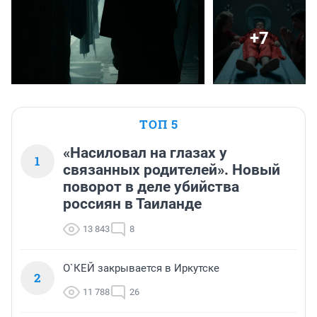
+7
ТОП 5
«Насиловал на глазах у
1
связанных родителей». Новый
поворот в деле убийства
россиян в Таиланде
13 843
8
О`КЕЙ закрывается в Иркутске
2
11 788
26