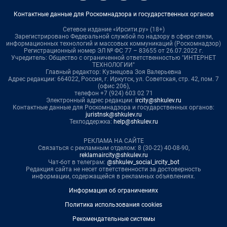
Контактные данные для Роскомнадзора и государственных органов
Сетевое издание «Ирсити.ру» (18+)
Зарегистрировано Федеральной службой по надзору в сфере связи,
информационных технологий и массовых коммуникаций (Роскомнадзор)
Регистрационный номер ЭЛ № ФС 77 – 83655 от 26.07.2022 г.
Учредитель: Общество с ограниченной ответственностью "ИНТЕРНЕТ
ТЕХНОЛОГИИ"
Главный редактор: Кузнецова Зоя Валерьевна
Адрес редакции: 664022, Россия, г. Иркутск, ул. Советская, стр. 42, пом. 7
(офис 206),
телефон +7 (924) 603 02 71
Электронный адрес редакции:
ircity@shkulev.ru
Контактные данные для Роскомнадзора и государственных органов:
juristnsk@shkulev.ru
Техподдержка:
help@shkulev.ru
РЕКЛАМА НА САЙТЕ
Связаться с рекламным отделом: 8 (30-22) 40-08-90,
reklamaircity@shkulev.ru
Чат-бот в телеграм:
@shkulev_social_ircity_bot
Редакция сайта не несет ответственности за достоверность
информации, содержащейся в рекламных объявлениях.
Информация об ограничениях
Политика использования cookies
Рекомендательные системы