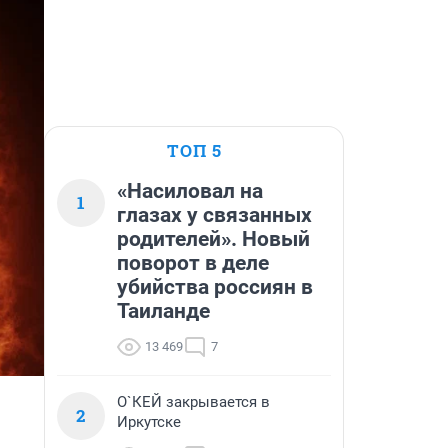
ТОП 5
«Насиловал на
1
глазах у связанных
родителей». Новый
поворот в деле
убийства россиян в
Таиланде
13 469
7
О`КЕЙ закрывается в
2
Иркутске