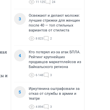
11 125
24
Освежают и делают моложе:
3
лучшие стрижки для женщин
после 40 — топ стильных
вариантов от стилиста
8 823
2
ная 
Кто потерял из-за атак БПЛА.
4
Рейтинг крупнейших
продавцов маркетплейсов из
Байкальского региона
ы и 
6 148
3
Иркутянина оштрафовали за
5
отказ от службы в армии и
театре
4 894
3