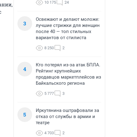
10 175
24
нии, 
 
Освежают и делают моложе:
3
лучшие стрижки для женщин
после 40 — топ стильных
вариантов от стилиста
8 250
2
Кто потерял из-за атак БПЛА.
4
Рейтинг крупнейших
продавцов маркетплейсов из
Байкальского региона
5 777
3
Иркутянина оштрафовали за
5
отказ от службы в армии и
театре
4 703
2