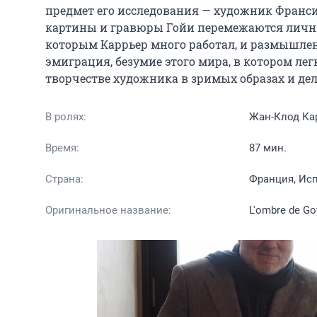
предмет его исследования — художник Франсис
картины и гравюры Гойи перемежаются личны
которым Каррьер много работал, и размышлени
эмиграция, безумие этого мира, в котором легк
творчестве художника в зримых образах и де
В ролях:
Жан-Клод Кар
Время:
87 мин.
Страна:
Франция, Исп
Оригинальное название:
L'ombre de Go