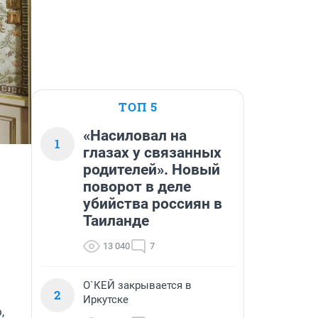
ТОП 5
«Насиловал на
1
глазах у связанных
родителей». Новый
поворот в деле
убийства россиян в
Таиланде
13 040
7
О`КЕЙ закрывается в
2
Иркутске
 