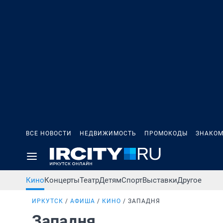
ВСЕ НОВОСТИ
НЕДВИЖИМОСТЬ
ПРОМОКОДЫ
ЗНАКОМ
Кино
Концерты
Театр
Детям
Спорт
Выставки
Другое
ИРКУТСК
АФИША
КИНО
ЗАПАДНЯ
Западня