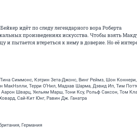
йкер идёт по следу легендарного вора Роберта 
кальных произведениях искусства. Чтобы взять Макду
 и пытается втереться к нему в доверие. Но её интере
 Тина Симмонс, Кэтрин Зета-Джонс, Винг Реймз, Шон Коннери
н МакНэлли, Терри О’Нил, Мадхав Шарма, Дэвид Ип, Тим Потт
 Аарон Шварц, Уильям Марш, Тони Ксу, Рольф Саксон, Том Кл
Ховард, Сай-Кит Юнг, Равин Дж. Ганатра
британия, Германия