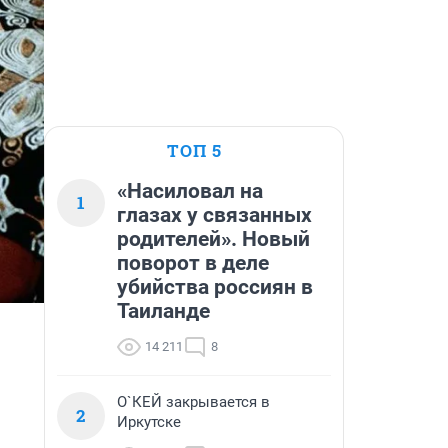
ТОП 5
«Насиловал на
1
глазах у связанных
родителей». Новый
поворот в деле
убийства россиян в
Таиланде
14 211
8
О`КЕЙ закрывается в
2
Иркутске