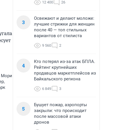
12 400
26
Освежают и делают моложе:
3
лучшие стрижки для женщин
после 40 — топ стильных
гала 
вариантов от стилиста
сует 
9 560
2
Кто потерял из-за атак БПЛА.
4
Рейтинг крупнейших
продавцов маркетплейсов из
, Мори
Байкальского региона
ер,
арк
6 849
3
Бушует пожар, аэропорты
5
закрыли: что происходит
после массовой атаки
дронов