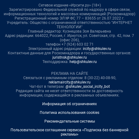
Сетевое издание «Ирсити.ру» (18+)
Зарегистрировано Федеральной службой по надзору в сфере связи,
информационных технологий и массовых коммуникаций (Роскомнадзор)
Регистрационный номер ЭЛ № ФС 77 – 83655 от 26.07.2022 г.
Учредитель: Общество с ограниченной ответственностью "ИНТЕРНЕТ
ТЕХНОЛОГИИ"
Главный редактор: Кузнецова Зоя Валерьевна
Адрес редакции: 664022, Россия, г. Иркутск, ул. Советская, стр. 42, пом. 7
(офис 206),
телефон +7 (924) 603 02 71
Электронный адрес редакции:
ircity@shkulev.ru
Контактные данные для Роскомнадзора и государственных органов:
juristnsk@shkulev.ru
Техподдержка:
help@shkulev.ru
РЕКЛАМА НА САЙТЕ
Связаться с рекламным отделом: 8 (30-22) 40-08-90,
reklamaircity@shkulev.ru
Чат-бот в телеграм:
@shkulev_social_ircity_bot
Редакция сайта не несет ответственности за достоверность
информации, содержащейся в рекламных объявлениях.
Информация об ограничениях
Политика использования cookies
Рекомендательные системы
Пользовательское соглашение сервиса «Подписка без баннерной
рекламы»