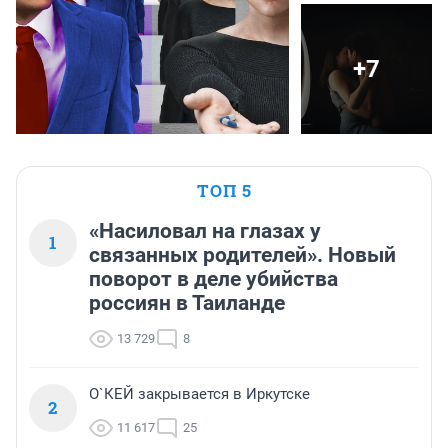
+7
ТОП 5
«Насиловал на глазах у
1
связанных родителей». Новый
поворот в деле убийства
россиян в Таиланде
13 729
8
О`КЕЙ закрывается в Иркутске
2
11 617
25