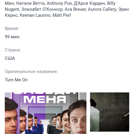
Мин, Натали Ветта, Anthony Pun, Д’Арси Карден, Billy
Nugent, Элизабет О’Коннор, Ava Breuer, Aurora Callery, Эрин
Кернс, Keenan Laurino, Matt Perl
Время:
99 мин.
Страна:
США
Оригинальное название:
Turn Me On