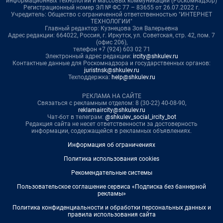
информационных технологий и массовых коммуникаций (Роскомнадзор)
Регистрационный номер ЭЛ № ФС 77 – 83655 от 26.07.2022 г.
Учредитель: Общество с ограниченной ответственностью "ИНТЕРНЕТ
ТЕХНОЛОГИИ"
Главный редактор: Кузнецова Зоя Валерьевна
Адрес редакции: 664022, Россия, г. Иркутск, ул. Советская, стр. 42, пом. 7
(офис 206),
телефон +7 (924) 603 02 71
Электронный адрес редакции:
ircity@shkulev.ru
Контактные данные для Роскомнадзора и государственных органов:
juristnsk@shkulev.ru
Техподдержка:
help@shkulev.ru
РЕКЛАМА НА САЙТЕ
Связаться с рекламным отделом: 8 (30-22) 40-08-90,
reklamaircity@shkulev.ru
Чат-бот в телеграм:
@shkulev_social_ircity_bot
Редакция сайта не несет ответственности за достоверность
информации, содержащейся в рекламных объявлениях.
Информация об ограничениях
Политика использования cookies
Рекомендательные системы
Пользовательское соглашение сервиса «Подписка без баннерной
рекламы»
Политика конфиденциальности и обработки персональных данных и
правила использования сайта