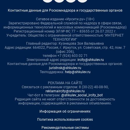
Контактные данные для Роскомнадзора и государственных органов
Сетевое издание «Ирсити.ру» (18+)
Зарегистрировано Федеральной службой по надзору в сфере связи,
информационных технологий и массовых коммуникаций (Роскомнадзор)
Регистрационный номер ЭЛ № ФС 77 – 83655 от 26.07.2022 г.
Учредитель: Общество с ограниченной ответственностью "ИНТЕРНЕТ
ТЕХНОЛОГИИ"
Главный редактор: Кузнецова Зоя Валерьевна
Адрес редакции: 664022, Россия, г. Иркутск, ул. Советская, стр. 42, пом. 7
(офис 206),
телефон +7 (924) 603 02 71
Электронный адрес редакции:
ircity@shkulev.ru
Контактные данные для Роскомнадзора и государственных органов:
juristnsk@shkulev.ru
Техподдержка:
help@shkulev.ru
РЕКЛАМА НА САЙТЕ
Связаться с рекламным отделом: 8 (30-22) 40-08-90,
reklamaircity@shkulev.ru
Чат-бот в телеграм:
@shkulev_social_ircity_bot
Редакция сайта не несет ответственности за достоверность
информации, содержащейся в рекламных объявлениях.
Информация об ограничениях
Политика использования cookies
Рекомендательные системы